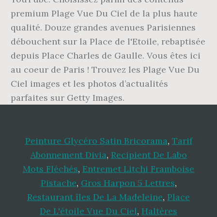
Peinture Glycéro Satin Bricorama
,
Tarif
Abonnement Divia
,
Recipient De Labo
Mots Fléchés
,
Entremet Litchi Framboise
Pistache
,
Gros Harpon 5 Lettres
,
Restaurant îles De La Madeleine
,
Place
De L'étoile Vue Du Ciel
,
Haltères