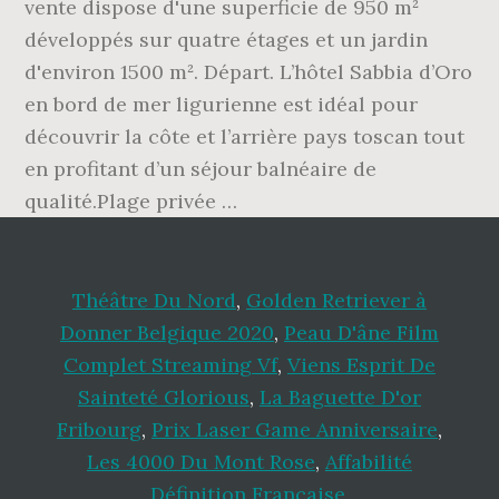
Théâtre Du Nord
,
Golden Retriever à
Donner Belgique 2020
,
Peau D'âne Film
Complet Streaming Vf
,
Viens Esprit De
Sainteté Glorious
,
La Baguette D'or
Fribourg
,
Prix Laser Game Anniversaire
,
Les 4000 Du Mont Rose
,
Affabilité
Définition Française
,