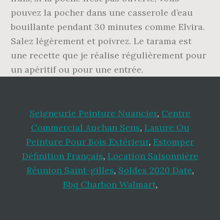
pouvez la pocher dans une casserole d’eau
bouillante pendant 30 minutes comme Elvira.
Salez légèrement et poivrez. Le tarama est
une recette que je réalise régulièrement pour
un apéritif ou pour une entrée.
Seigneurie Peinture Nuancier
,
Centre
Commercial Auchan Sens
,
Lasure Ou
Peinture Pour Bois Extérieur
,
Estomper
Définition Français
,
Location Saisonnière
Réunion Saint-gilles
,
Soldes 2020 Date
,
Bbq Charbon Walmart
,