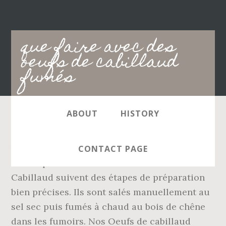
Main
que faire avec des
navigation
oeufs de cabillaud
fumés
ABOUT
HISTORY
Cette recette se réalise rapidement et …
Versez le jus de citron petit à petit et l'huile
CONTACT PAGE
d'olive puis mixez encore. Les Œufs de
Cabillaud suivent des étapes de préparation
bien précises. Ils sont salés manuellement au
sel sec puis fumés à chaud au bois de chêne
dans les fumoirs. Nos Oeufs de cabillaud