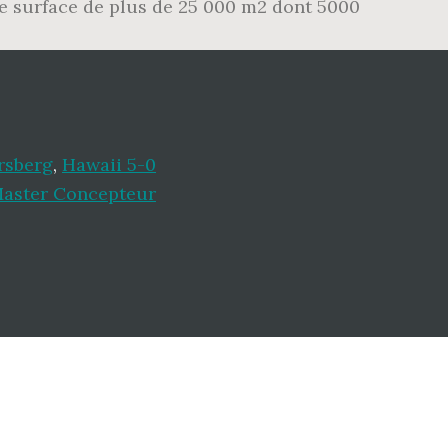
une surface de plus de 25 000 m2 dont 5000
rsberg
,
Hawaii 5-0
aster Concepteur