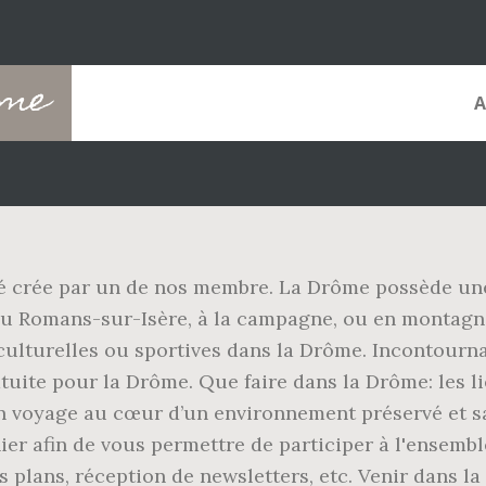
ôme
à été crée par un de nos membre. La Drôme possède u
ou Romans-sur-Isère, à la campagne, ou en montagne
s culturelles ou sportives dans la Drôme. Incontourn
tuite pour la Drôme. Que faire dans la Drôme: les lie
Un voyage au cœur d’un environnement préservé et s
chier afin de vous permettre de participer à l'ensem
 plans, réception de newsletters, etc. Venir dans l