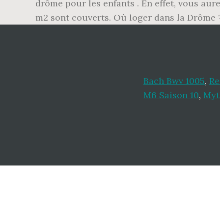
drôme pour les enfants . En effet, vous au
m2 sont couverts. Où loger dans la Drôme 
Bach Bwv 1005
,
Re
M6 Saison 10
,
Myt
Footer