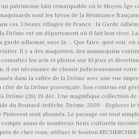
s un patrimoine bâti remarquable où le Moyen Âge cô
aquisards sont les héros de la Résistance françai
ans ces 3 beaux villages de France : la Garde Adhéma
 la Drôme est un département où il fait bon vivre. La
la garde adhemar, suze la … Que faire, quoi voir, où
 visiter. Il y a des maquettes, des mannequins costu
: consultez les avis et photos sur 10 jeux et diver
, il est nécessaire de choisir judicieusement votre 
ssés dans la vallée de la Drôme avec une vue impren
u côté de la Drôme provençale. Son contenu est géré 
la Drôme (26). 19 déc. Une magnifique collection de
 du Routard Ardèche, Drôme. 2020 - Explorez le t
 Pinterest sont abonnés. Le paysage est tout simpl
 compte aussi de nombreux lieux culturels incontou
é près de chez vous, utilisez le bouton RECHERCHER