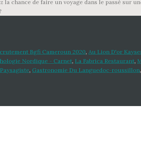
rez la chance de faire un voyage dans le passé sur 
?
crutement Bgfi Cameroun 2020
,
Au Lion D'or Kayse
hologie Nordique - Carnet
,
La Fabrica Restaurant
,
M
Paysagiste
,
Gastronomie Du Languedoc-roussillon
,