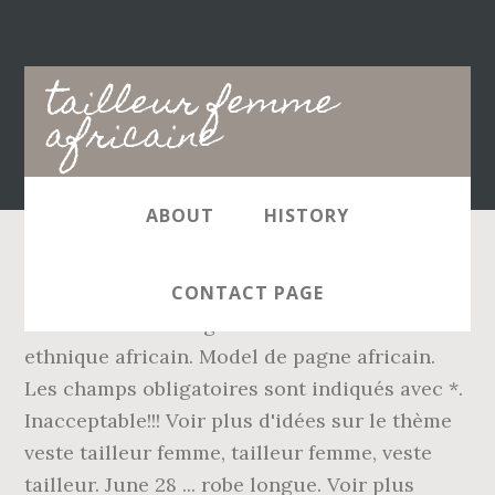
Main
tailleur femme
navigation
africaine
ABOUT
HISTORY
7 nov. 2020 - Découvrez le tableau "bazin" de
CONTACT PAGE
Mamukeanto Nsenga2 sur Pinterest. Vetement
ethnique africain. Model de pagne africain.
Les champs obligatoires sont indiqués avec *.
Inacceptable!!! Voir plus d'idées sur le thème
veste tailleur femme, tailleur femme, veste
tailleur. June 28 ... robe longue. Voir plus