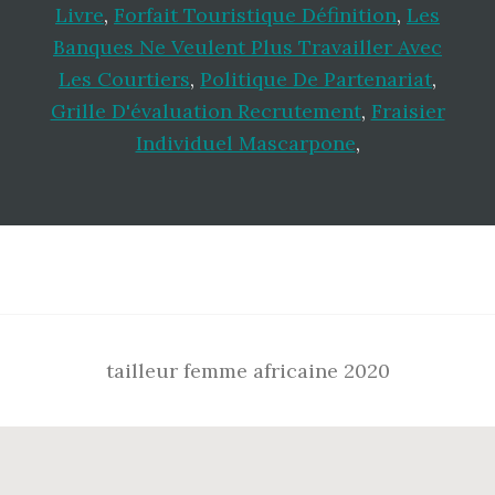
Livre
,
Forfait Touristique Définition
,
Les
Banques Ne Veulent Plus Travailler Avec
Les Courtiers
,
Politique De Partenariat
,
Grille D'évaluation Recrutement
,
Fraisier
Individuel Mascarpone
,
Footer
tailleur femme africaine 2020