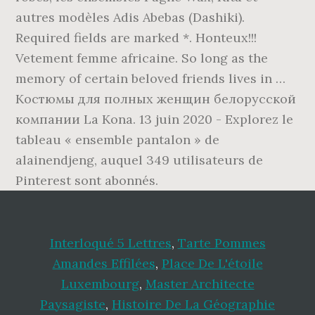
autres modèles Adis Abebas (Dashiki).
Required fields are marked *. Honteux!!!
Vetement femme africaine. So long as the
memory of certain beloved friends lives in …
Костюмы для полных женщин белорусской
компании La Kona. 13 juin 2020 - Explorez le
tableau « ensemble pantalon » de
alainendjeng, auquel 349 utilisateurs de
Pinterest sont abonnés.
Interloqué 5 Lettres
,
Tarte Pommes
Amandes Effilées
,
Place De L'étoile
Luxembourg
,
Master Architecte
Paysagiste
,
Histoire De La Géographie