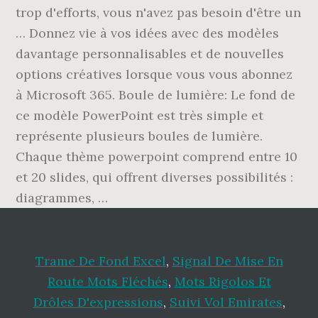
Trame De Fond Excel
,
Signal De Mise En
Route Mots Fléchés
,
Mots Rigolos Et
Drôles D'expressions
,
Suivi Vol Emirates
,