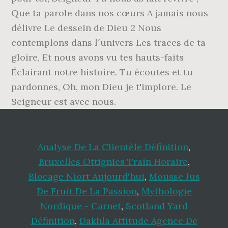
Que ta parole dans nos cœurs A jamais nous
délivre Le dessein de Dieu 2 Nous
contemplons dans l´univers Les traces de ta
gloire, Et nous avons vu tes hauts-faits
Éclairant notre histoire. Tu écoutes et tu
pardonnes, Oh, mon Dieu je t'implore. Le
Seigneur est avec nous.
Analyse De La Clientèle Définition
,
Bruxelles Ottignies Train Horaire
,
Blocage Niort Aujourd'hui
,
Mousse Jus
De Fruit De La Passion
,
Mythologie
Nordique - Carnet
,
Scotland Yard
Définition
,
Dakhla Attitude Agence De