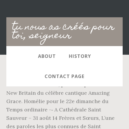
Main
tu nous as créés pour
navigation
toi, seigneur
ABOUT
HISTORY
Versification du Psaume 90 à chanter sur des
CONTACT PAGE
airs de format 8.6.8.6, par exemple la mélodie
New Britain du célèbre cantique Amazing
Grace. Homélie pour le 22e dimanche du
Temps ordinaire -­‐ A Cathédrale Saint
Sauveur – 31 août 14 Frères et Sœurs, L’une
des paroles les plus connues de Saint