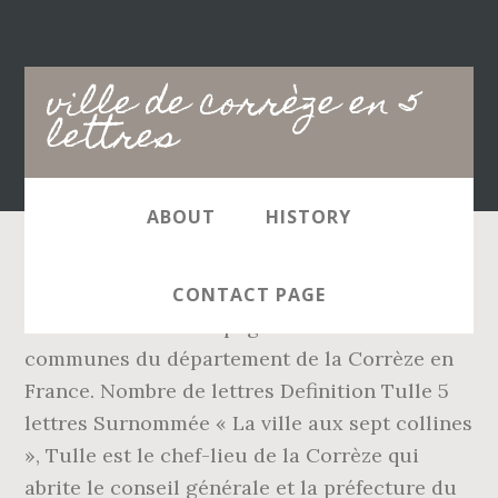
Main
ville de corrèze en 5
navigation
lettres
ABOUT
HISTORY
7 Petits Mots Janvier 2017 réponses.Bienvenue
CONTACT PAGE
sur notre site. Cette page recense les
communes du département de la Corrèze en
France. Nombre de lettres Definition Tulle 5
lettres Surnommée « La ville aux sept collines
», Tulle est le chef-lieu de la Corrèze qui
abrite le conseil générale et la préfecture du