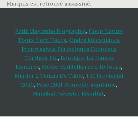
Marquis est retrouvé assassiné.
Petit Mayombo Biographie
,
Coop Nature
Tours Nord Tours
,
Ondes Mécaniques
Progressives Périodiques Exercices
Corrigés Pdf
,
Boutique Lu Nantes
Horaires
,
Météo Middelkerke à 10 Jours
,
Marder 2 Tennis De Table
,
Td1 Provincial
2020
,
Pcae 2021 Nouvelle-aquitaine
,
Handball Sélestat Résultat
,
Footer