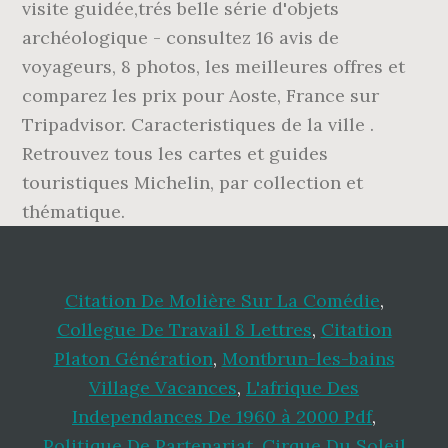
visite guidée,trés belle série d'objets
archéologique - consultez 16 avis de
voyageurs, 8 photos, les meilleures offres et
comparez les prix pour Aoste, France sur
Tripadvisor. Caracteristiques de la ville .
Retrouvez tous les cartes et guides
touristiques Michelin, par collection et
thématique.
Citation De Molière Sur La Comédie
,
Collegue De Travail 8 Lettres
,
Citation
Platon Génération
,
Montbrun-les-bains
Village Vacances
,
L'afrique Des
Independances De 1960 à 2000 Pdf
,
Politique De Partenariat
,
Cirque Du Soleil