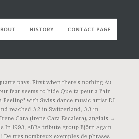
ABOUT
HISTORY
CONTACT PAGE
quatre pays. First when there's nothing Au
ur fear seems to hide Que ta peur a l'air
a Feeling" with Swiss dance music artist DJ
and reached #2 in Switzerland, #3 in
Irene Cara (Irene Cara Escalera), anglais →
s In 1993, ABBA tribute group Björn Again
on ! De très nombreux exemples de phrases