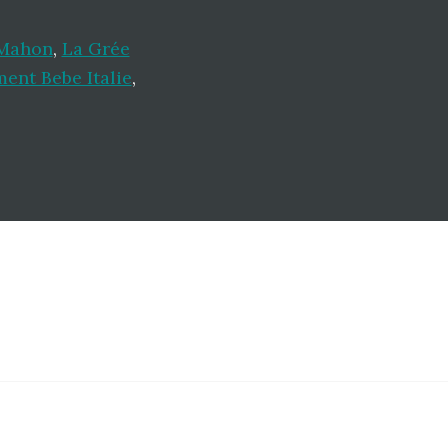
 Mahon
,
La Grée
ent Bebe Italie
,