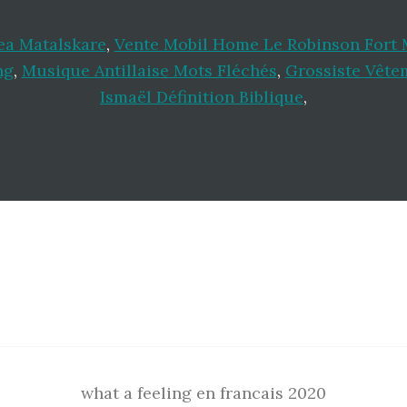
ea Matalskare
,
Vente Mobil Home Le Robinson Fort
ng
,
Musique Antillaise Mots Fléchés
,
Grossiste Vêtem
Ismaël Définition Biblique
,
what a feeling en francais 2020