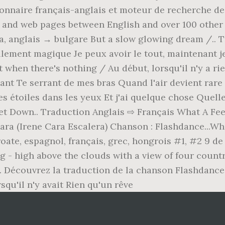
ionnaire français-anglais et moteur de recherche de
s, and web pages between English and over 100 other
ra, anglais → bulgare But a slow glowing dream /..
lement magique Je peux avoir le tout, maintenant j
when there's nothing / Au début, lorsqu'il n'y a rie
nant Te serrant de mes bras Quand l'air devient rar
es étoiles dans les yeux Et j'ai quelque chose Quelle
. Get Down.. Traduction Anglais ⇨ Français What A F
 Cara (Irene Cara Escalera) Chanson : Flashdance...Wh
roate, espagnol, français, grec, hongrois #1, #2 9 
g - high above the clouds with a view of four countri
. Découvrez la traduction de la chanson Flashdance 
squ'il n'y avait Rien qu'un rêve