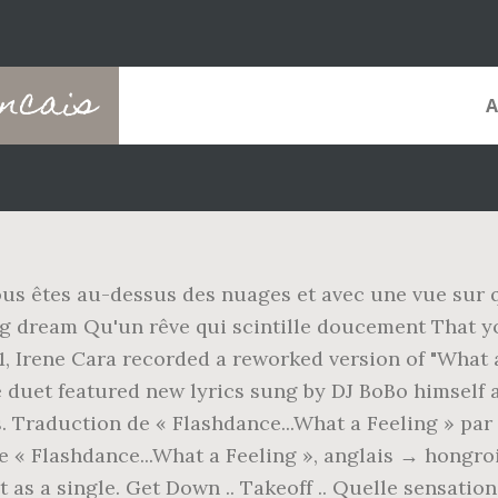
ancais
vous êtes au-dessus des nuages et avec une vue sur 
ing dream Qu'un rêve qui scintille doucement That yo
1, Irene Cara recorded a reworked version of "What 
 duet featured new lyrics sung by DJ BoBo himself 
 Traduction de « Flashdance...What a Feeling » par 
e « Flashdance...What a Feeling », anglais → hongroi
t as a single. Get Down .. Takeoff .. Quelle sensati