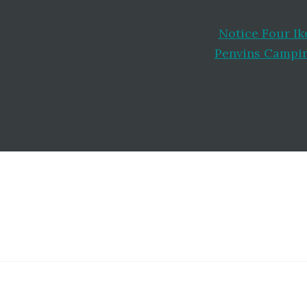
Notice Four Ik
Penvins Campi
Footer