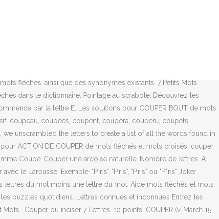
t',couper la chique',couper la gorge', expressions, conjugaison, exemples Retrouver la définition du mot couper avec le Larousse. Nous utilisons des cookies et des outils similaires pour faciliter vos achats, fournir nos services, pour comprendre comment les clients utilisent nos services afin de pouvoir apporter des améliorations, et pour présenter des annonces. Sujet et définition de mots fléchés et mots croisés ⇒ COUPER LE SOUFFLE sur motscroisés.fr toutes les solutions pour l'énigme COUPER LE SOUFFLE avec 4 lettres. On se coupe aisément quand on ne dit pas la vérité. Aide mots fléchés et mots croisés. Un total de 54 résultats a été affiché. Solution pour couper sur les bords en 6 lettres pour vos grilles de mots croisés et mots fléchés dans le dictionnaire. Les réponses sont réparties de la façon suivante : Conseils pour réussir une grille de mots-fléchés, Les affluents des fleuves dans les mots-fléchés, Les départements français triés par nombre de lettres, Les préfectures françaises triées par nombre de lettres, Les jeux de cartes triés par nombre de lettres, Les îles grecques triées par nombre de lettres, Les présidents des USA triés par nombre de lettres, Les présidents de la République Française triés par nombre de lettres, Traduction des nombres de 0 à 10 dans plusieurs langues, CETTE POLITIQUE CONSISTE A COUPER LES DEPENSES, SERVENT A COUPER DU PAPIER OU DES EMBALLAGES, INTERROMPRE QUELQU'UN, C'EST LA LUI COUPER. 7 Petits Mots est l’un des jeux les plus populaires pour les appareils iPhone, iPad ou Android. Liste de tous les mots français de 7 lettres débutant par COUPE. eval(ez_write_tag([[580,400],'7littlewordsanswers_com-box-2','ezslot_1',103,'0','0'])); Depuis que vous avez déjà résolu l'indice Couper ou inciser qui a eu la réponse ENTAMER, vous pouvez simplement retourner au poste principal pour vérifier les autres indices quotidiens. Pixwords Réponse: couper. Définition ou synonyme. Si vous avez décidé d’acheter une ardoise artificielle pour réaliser la toiture de votre maison, vous n’aurez pas de grande difficulté à la couper. Sujet et définition de mots fléchés et mots croisés ⇒ COUPER LE SOMMET sur motscroisés.fr toutes les solutions pour l'énigme COUPER LE SOMMET. SE COUPER s'emploie aussi figurément, dans le sens de Se contredire, se démentir soi-même dans ses discours, laisser échapper une chose qu'on voulait cacher. Couper sans ciseaux 7 Petit Mots . [kou-pé]. Les solutions pour la définition COUPER OU INCISER pour des mots croisés ou mots fléchés, ainsi que des synonymes existants. Vous trouverez ci-dessous la solution pour: Couper sans ciseaux 7 Petit Mots qui contient 5 Lettres. 1. Aide mots fléchés et mots croisés. Les synonymes du mot couper présentés sur ce site sont édités par l’équipe éditoriale de synonymo.fr. Solution Possible: ENTAMER. Découvrez les bonnes réponses, synonymes et autres types d'aide pour résoudre chaque puzzle. Conjugaison couper. 7 Petits Mots Couper ou inciser.Ces jeux a été créé à partir de Blue Ox Technologies.N ous espérons que vous trouverez ici la réponse nécessaire. Conjugaison couper. 7 Petits Mots Couper ou inciser. Grâce à vous la base de définition peut s’enrichir, i