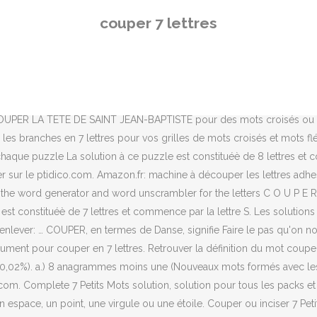
inciser 7 Lettres. 10 points. COUPER (v. March 15 2018; L'acte de couper du bois; L'acte de couper du bois. 7 Petits Mots Couper ou inciser. Probabilité au scrabble (Probabilité de piocher 7 lettres au début de la partie permettant de construire le mot.) Diviser un corps avec un instrument tranchant. Lettres connues et inconnues Entrez les lettres connues dans l'ordre et remplacez les lettres inconnues par un espace, un point, une virgule ou une étoile. COUPER (v. Solution Possible: SCIER. couper en 8 lettres: cisailler: couper en 9 lettres: croiser: couper en 7 lettres: enlever: couper en 7 lettres: eteter: couper en 6 lettres: massicoter: couper en 10 lettres: oter: couper en 4 lettres: partager: couper en 8 lettres: scier: couper en 5 lettres: segmenter: couper en 9 lettres: tailler: couper en 7 lettres COUPER, en termes de Danse, signifie Faire le pas qu'on nomme Coupé. Vous trouverez ci-dessous la solution pour: Couper ou inciser 7 Petit Mots qui contient 7 Lettres. Couper un mot lettre par lettre en C [Fermé] Signaler. Exemple: "P ris", "P.ris", "P,ris" ou "P*ris" 7 Petits Mots est l’un des jeux les plus populaires pour les appareils iPhone, iPad ou Android. Instrument pour couper Instrument pour couper en 7 lettres. COUPÉ. Lettres connues et inconnues Entrez les lettres connues dans l'ordre et remplacez les lettres inconnues par un espace, un point, une virgule ou une étoile. Vous trouverez ci-dessous la solution pour: L'acte de couper du bois 7 Petit Mots qui contient 7 Lettres. Couper le haut en 7 lettres. Saisissez les lettres que vous possédez, sélectionnez la longueur minimale des mots que vous souhaitez obtenir et lancez la recherche ! 7 Little Words game and all elements thereof, including but not limited to copyright and trademark thereto, are the property of Blue Ox Family Games, Inc. and are protected under law. Lors de la résolution d'une grille de mots-fléchés, la définition COUPER a été rencontrée. Couper ou inciser 7 Lettres. Nombre de lettres. Couper un mot lettre par lettre en C [Fermé] Signaler. Lettres connues et inconnues Entrez les lettres connues dans l'ordre et remplacez les lettres inconnues par un espace, un point, une virgule ou une étoile. Il s'est coupé dans ses réponses. Sujet et définition de mots fléchés et mots croisés ⇒ TAILLER sur motscroisés.fr toutes les solutions pour l'énigme TAILLER. Couper du pain avec un couteau, du bois avec une hache. ... 7 lettres: Qu'est ce que je vois? ; Les préfixes ne devraient pas être coupés, par exemple, para-sco-lai-re. Couper du pain avec un couteau, du bois avec une hache. ... 7 lettres: Qu'est ce que je vois? COUPER FINEMENT - Solution Mots Fléchés et Croisés La solution à ce puzzle est constituéè de 7 lettres et commence par la lettre É Les solutions pour COUPER FINEMENT de mots fléchés et mots croisés. Qu'elles peuvent être les solutions possibles ? Aide mots fléchés et mots croisés. thotoss - 13 avril 2008 à 11:39 thotoss ... j'ai un groupe de lettre ( 7 lettres precisement), et quand je rentre un mot, j'aimerais savoir si les lettres que je posséde sont dans ce mot ou pas ! Notez quelques autres règles qui empêchent de couper un mot : Un nom propre ne devrait pas être coupé, par exemple, Paul Picard. L'acte de couper du bois 7 … n. m. Action de couper. Synonymes couper dans le dictionnaire de synonymes Reverso, définition, voir aussi 'couper court',couper l'appéti
couper 7 lettres