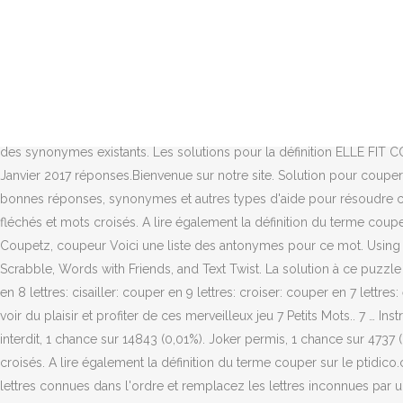
COUPER EN INCISANT - Solution Mots Fléchés et Croisés La solution à ce puzzle est constituéè de 7 lettres et commence par la lettre E Les solutions pour COUPER EN INCISANT de mots fléchés et mots croisés. Couper en 7 lettres. Nombre de lettres. Exemple: "P ris", "P.ris", "P,ris" ou "P*ris" Rechercher. Couper ou inciser 7 Lettres. On se coupe aisément quand on ne dit pas la vérité. Des chiffres ne devraient pas être coupés, même dans une date, par exemple, le mercredi 12 août 2009.Vous pourriez couper après mercredi, mais pas après 12 ni après août. Définition ou synonyme. Solution pour Couper la cime en 6 lettres pour vos grilles de mots croisés et mots fléchés dans le dictionnaire. Nombre de lettres. They're the opposite of consummate professionals, Hit 2018 Netflix stand-up special for Hannah Gadsby, Wonderfully high number of years to have lived crossword clue. Il s'est coupé dans ses réponses. Grâce à vous la base de définition peut s’enrichir, il suffit pour cela de renseigner vos définitions dans le formulaire. Découvrez les bonnes réponses, synonymes et autres types d'aide pour résoudre chaque puzzle. Les solutions pour la définition DÉCOUPER pour des mots croisés ou mots fléchés, ainsi que des synonymes existants. Les solutions pour la définition ELLE FIT COUPER LA TÊTE DE SAINT JEAN-BAPTISTE pour des mots croisés ou mots fléchés, ainsi que des synonymes existants. 7 Petits Mots Janvier 2017 réponses.Bienvenue sur notre site. Solution pour couper les branches en 7 lettres pour vos grilles de mots croisés et mots fléchés dans le dictionnaire. Pointage au scrabble. Découvrez les bonnes réponses, synonymes et autres types d'aide pour résoudre chaque puzzle La solution à ce puzzle est constituéè de 8 lettres et commence par la lettre E. Les solutions pour COUPER BOUT de mots fléchés et mots croisés. A lire également la définition du terme couper sur le ptidico.com. Amazon.fr: machine à découper les lettres adhesif. coupeau, coupées, coupent, coupera, couperu, coupets, Coupetz, coupeur Voici une liste des antonymes pour ce mot. Using the word generator and word unscrambler for the letters C O U P E R, we unscrambled the letters to create a list of all the words found in Scrabble, Words with Friends, and Text Twist. La solution à ce puzzle est constituéè de 7 lettres et commence par la lettre S. Les solutions pour ACTION DE COUPER de mots fléchés et mots croisés. couper en 8 lettres: cisailler: couper en 9 lettres: croiser: couper en 7 lettres: enlever: … COUPER, en termes de Danse, signifie Faire le pas qu'on nomme Coupé. Couper une ardoise naturelle. Nombre de lettres. A voir du plaisir et profiter de ces merveilleux jeu 7 Petits Mots.. 7 … Instrument pour couper en 7 lettres. Retrouver la définition du mot couper avec le Larousse. Exemple: "P ris", "P.ris", "P,ris" ou "P*ris" Joker interdit, 1 chance sur 14843 (0,01%). Joker permis, 1 chance sur 4737 (0,02%). a.) 8 anagrammes moins une (Nouveaux mots formés avec les lettres du mot moins une lettre du mot. Aide mots fléchés et mots croisés. A lire également la définition du terme couper sur le ptidico.com. Complete 7 Petits Mots solution, solution pour tous les packs et les puzzles quotidiens. Lettres connues et inconnues Entrez les lettres connues dans l'ordre et remplacez les lettres inconnues par un espace, un point, une virgule ou une étoile. Couper ou inciser 7 Petit Mots . Couper ou 