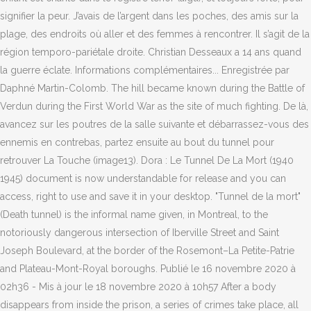
signifier la peur. J’avais de l’argent dans les poches, des amis sur la
plage, des endroits où aller et des femmes à rencontrer. Il s’agit de la
région temporo-pariétale droite. Christian Desseaux a 14 ans quand
la guerre éclate. Informations complémentaires... Enregistrée par
Daphné Martin-Colomb. The hill became known during the Battle of
Verdun during the First World War as the site of much fighting. De là,
avancez sur les poutres de la salle suivante et débarrassez-vous des
ennemis en contrebas, partez ensuite au bout du tunnel pour
retrouver La Touche (image13). Dora : Le Tunnel De La Mort (1940
1945) document is now understandable for release and you can
access, right to use and save it in your desktop. "Tunnel de la mort"
(Death tunnel) is the informal name given, in Montreal, to the
notoriously dangerous intersection of Iberville Street and Saint
Joseph Boulevard, at the border of the Rosemont–La Petite-Patrie
and Plateau-Mont-Royal boroughs. Publié le 16 novembre 2020 à
02h36 - Mis à jour le 18 novembre 2020 à 10h57 After a body
disappears from inside the prison, a series of crimes take place, all