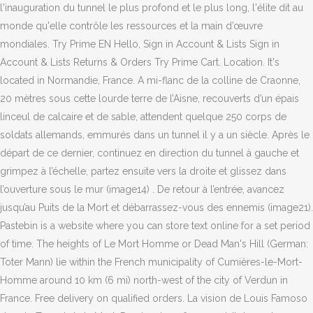
l'inauguration du tunnel le plus profond et le plus long, l'élite dit au
monde qu'elle contrôle les ressources et la main d’œuvre
mondiales. Try Prime EN Hello, Sign in Account & Lists Sign in
Account & Lists Returns & Orders Try Prime Cart. Location. It's
located in Normandie, France. A mi-flanc de la colline de Craonne,
20 mètres sous cette lourde terre de l’Aisne, recouverts d’un épais
linceul de calcaire et de sable, attendent quelque 250 corps de
soldats allemands, emmurés dans un tunnel il y a un siècle. Après le
départ de ce dernier, continuez en direction du tunnel à gauche et
grimpez à l’échelle, partez ensuite vers la droite et glissez dans
l’ouverture sous le mur (image14) . De retour à l’entrée, avancez
jusqu’au Puits de la Mort et débarrassez-vous des ennemis (image21).
Pastebin is a website where you can store text online for a set period
of time. The heights of Le Mort Homme or Dead Man's Hill (German:
Toter Mann) lie within the French municipality of Cumières-le-Mort-
Homme around 10 km (6 mi) north-west of the city of Verdun in
France. Free delivery on qualified orders. La vision de Louis Famoso