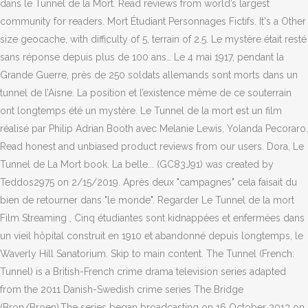
dans le Tunnel de la Mort. Read reviews from world’s largest
community for readers. Mort Étudiant Personnages Fictifs. It's a Other
size geocache, with difficulty of 5, terrain of 2.5. Le mystère était resté
sans réponse depuis plus de 100 ans… Le 4 mai 1917, pendant la
Grande Guerre, près de 250 soldats allemands sont morts dans un
tunnel de l’Aisne. La position et l’existence même de ce souterrain
ont longtemps été un mystère. Le Tunnel de la mort est un film
réalisé par Philip Adrian Booth avec Melanie Lewis, Yolanda Pecoraro.
Read honest and unbiased product reviews from our users. Dora, Le
Tunnel de La Mort book. La belle... (GC83J91) was created by
Teddos2975 on 2/15/2019. Après deux "campagnes" cela faisait du
bien de retourner dans "le monde". Regarder Le Tunnel de la mort
Film Streaming , Cinq étudiantes sont kidnappées et enfermées dans
un vieil hôpital construit en 1910 et abandonné depuis longtemps, le
Waverly Hill Sanatorium. Skip to main content. The Tunnel (French:
Tunnel) is a British-French crime drama television series adapted
from the 2011 Danish-Swedish crime series The Bridge
(Bron/Broen).The series began broadcasting on 16 October 2013 on