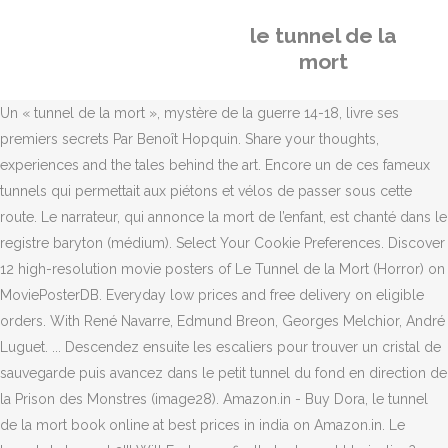
le tunnel de la
mort
Un « tunnel de la mort », mystère de la guerre 14-18, livre ses
premiers secrets Par Benoît Hopquin. Share your thoughts,
experiences and the tales behind the art. Encore un de ces fameux
tunnels qui permettait aux piétons et vélos de passer sous cette
route. Le narrateur, qui annonce la mort de l’enfant, est chanté dans le
registre baryton (médium). Select Your Cookie Preferences. Discover
12 high-resolution movie posters of Le Tunnel de la Mort (Horror) on
MoviePosterDB. Everyday low prices and free delivery on eligible
orders. With René Navarre, Edmund Breon, Georges Melchior, André
Luguet. ... Descendez ensuite les escaliers pour trouver un cristal de
sauvegarde puis avancez dans le petit tunnel du fond en direction de
la Prison des Monstres (image28). Amazon.in - Buy Dora, le tunnel
de la mort book online at best prices in india on Amazon.in. Le