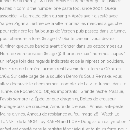
tunnel de la mort 3!!! Will Fantomas finally be brought to justice?
Pastebin.com is the number one paste tool since 2002. Quête
associée : « La malédiction du sang » Après avoir discuté avec
Yarpen Zigrin à l'entrée de la ville, montez les marches à gauche
pour rejoindre les faubourgs de Vergen puis passez dans le tunnel
pour atteindre la forêt (Image 1-2).Sur le chemin, vous devrez
éliminer quelques bandits avant d'entrer dans les catacombes au
Nord de votre position (Image 3). Il procure aux " hommes taupes "
un refuge loin des regards indiscrets et de la répression policière.
Des Etres de Lumière lui montrent l'avenir de la Terre « C’était en
1964. Sur cette page de la solution Demon's Souls Remake, vous
allez découvrir le cheminement complet de La ville-tunnel, dans le
Tunnel de Rochecroc.. Objets importants : Grande hache, Massue,
Pavois sombre +2, Épée longue dragon +1, Bottes de creuseur,
Protège-bras de creuseur, Armure de creuseur, Anneau anti-peste,
Mains divines, Anneau de résistance au feu image 28 . Watch Le
TUNNEL de la MORT by KAREN and LOVE Douglas on dailymotion L’
enfant est chanté dans le registre ténor (aigu), et toujours forte, pour