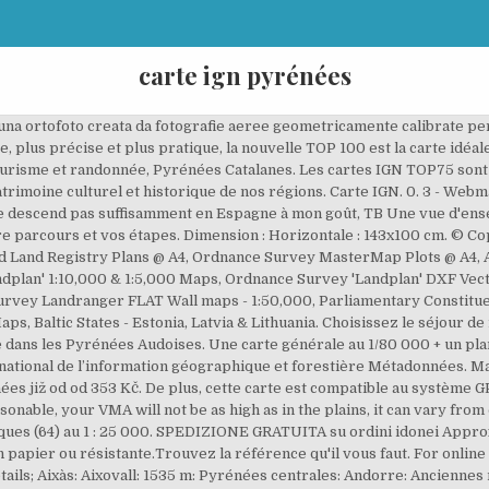
carte ign pyrénées
ef 1/100 000 di IGN: spedizione gratuita per i clienti Prime e per ordini a partire da 29€ spediti da Amazon. Les cartes IGN TOP 25 au 1/25000 des Hautes- Pyrénées Carte N°1647 OT Vignemale – Ossau – Arrens – Cauterets – Parc National des Pyrénées Carte N°1647 ET Lourdes – Argelès-Gazost – Le Lavedan IGN's most detailed 1:25,000 scale maps offer heaps of detail for hiking, mountain biking and ski touring. 0 item(s) in your cart Total: £0.00. Veuillez vous identifier ou créer un compte. We stock the following maps for the Pyrenees, listed from west-to-east across the massif. Une région d’exception sur une seule carte : l’intégralité du réseau autoroutier et routier, des informations touristiques détaillées pratiques pour découvrir une région, les GR® (la référence pour planifier ses randonnées), la représentation du relief (indispensable pour les régions montagneuses : courbes de niveau, points côtés, estompage) et un index de toutes les communes pour se repérer facilement. Découvrez la nouvelle carte en relief massif-du-mont-blanc. Cette nouvelle édition possède un tout nouveau format RECTO/VERSO plastifié, plus simple d'utilisation, elle intègre les parcours vélo en partenariat avec l'association AF3V (véloroutes et voies vertes). Grâce à leur cartographie ultra précise à l'échelle 1 : 75 000, vous pouvez pratiquer vos loisirs préférés : à pieds à vélo ou en voiture. Sistema de InformaciÃ³n GeogrÃ¡fica Nacional de EspaÃ±a: visualizador de datos y servicios del IGN Carte Relief n° 60222. If you see this page, the nginx web server is successfully installed and working. Rando Editions maps of The Pyrenees at 1:50,000 are detailed walking maps based on the topographic surveys from the French IGN and Institut Cartogràfic de Catalunya for Spain. Seuls les utilisateurs connectés peuvent ajouter leurs avis. Extrait de la carte de l’état-major (1820-1866). Retrouvez dans une seule carte toute les informations nécessaires pour circuler dans une zone couvrant 5 à 6 régions. Les randonnées dans les Pyrénées accompagnées et organisées par Natura. Sistema de InformaciÃ³n GeogrÃ¡fica Nacional de EspaÃ±a: visualizador de datos y servicios del IGN L'IGN lance un grand recensement des bornes de propriété pour améliorer l'exactitude géographique du plan cadastral. Les cartes TOP75 IGN (Tourisme & Randonnée) sont idéales pour découvrir des régions d'exception. Envoyer à un ami par email. Français : Carte administrative vierge du département du Hautes-Pyrénées, France, destinée à la géolocalisation. Carte compatible pour tous les GPS Globe, PC ayant la licence OZI PC ou les tablettes / smartphones ayant la … A very pleasant loop to run on a beautiful site with an ideal coating. Planning Maps & Planning Reports. La référence pour les activités de tourisme et de plein air. Carte topographique du département français des Pyrénées-Orientales (66) au 1 : 25 000. ... Doubs (25). Les cartes TOP75 IGN (Tourisme & Randonnée) sont idéales pour découvrir des régions d'exception. J'aime grimper les cols en vélo, c'est pourquoi j'ai eu l'idée de créer ce site permettant de recenser les cols routiers. Retrouvez toutes les cartes de randonnée de la Boutique IGNrando' : Top25, Série Bleue, Didier Richard... Elles sont toutes en vente sur notre site ! La carte actuellement présentée à l'écran vous permet de consulter les cols de France. La référence pour les activités de tourisme et de plein air. Choisir sa carte fonction de son activité, rien de plus simple ! Ces cartes comportent, en plus, 5 extraits de TOP25 à l'échelle du 1 : 25 000 permettant de randonner dans des sites naturels d’exception. Le topoguide du GR10 édité par la F.F.Rando est également un document utile. Les cartes sous OZI sont assemblées par nos soins, vous n'aurez pas d'effet "bord de carte". Find any address on the map of Pyrénées 2000 or calculate your itinerary to and from Pyrénées 2000, find all the tourist attractions and Michelin Guide restaurants in Pyrénées 2000. IGN the French National Mapping Agency walking maps covering the French side of the HOME. The most beautiful lasso loop between Pyrénées Atlantiques and Hautes Pyrénées. CALL US ON: 01432 266322. IGN - Cartographie des Pyrénées, cartes au 1/25000, photos aériennes, Comparaison GPS Thank you for using nginx. Dimension : Verticale : 143x100 cm, Trouver facilement votre