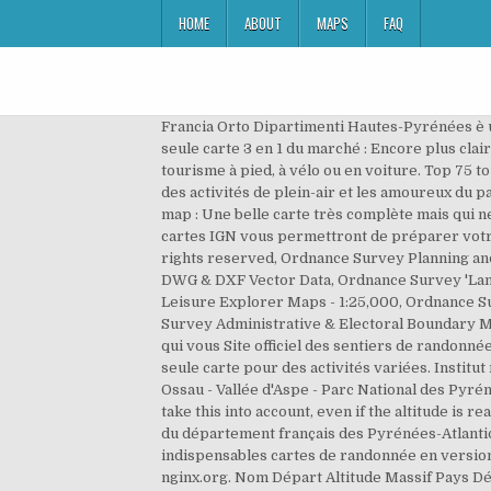
HOME
ABOUT
MAPS
FAQ
Francia Orto Dipartimenti Hautes-Pyrénées è una ortofoto creata da fotografie aeree geometricamente calibrate per ottenere una scala uniforme della carta. La seule carte 3 en 1 du marché : Encore plus claire, plus précise et plus pratique, la nouvelle TOP 100 est la carte idéale pour découvrir une région et faire du tourisme à pied, à vélo ou en voiture. Top 75 tourisme et randonnée, Pyrénées Catalanes. Les cartes IGN TOP75 sont taillées sur mesure pour les inconditionnels des activités de plein-air et les amoureux du patrimoine culturel et historique de nos régions. Carte IGN. 0. 3 - Webmaster. Approximate geographic limits of the map : Une belle carte très complète mais qui ne descend pas suffisamment en Espagne à mon goût, TB Une vue d'ensemble sur la moitié est des Pyrénées. Les cartes IGN vous permettront de préparer votre parcours et vos étapes. Dimension : Horizontale : 143x100 cm. © Copyright 2012-2021 TheMapCentre.com All rights reserved, Ordnance Survey Planning and Land Registry Plans @ A4, Ordnance Survey MasterMap Plots @ A4, A3, A2, A1, A0, Ordnance Survey MasterMap DWG & DXF Vector Data, Ordnance Survey 'Landplan' 1:10,000 & 1:5,000 Maps, Ordnance Survey 'Landplan' DXF Vector Data 1:10,000, Ordnance Survey Outdoor Leisure Explorer Maps - 1:25,000, Ordnance Survey Landranger FLAT Wall maps - 1:50,000, Parliamentary Constituency and Local Government Maps, Ordnance Survey Administrative & Electoral Boundary Maps, Baltic States - Estonia, Latvia & Lithuania. Choisissez le séjour de randonnée ou le stage montagne accompagné qui vous Site officiel des sentiers de randonnée dans les Pyrénées Audoises. Une carte générale au 1/80 000 + un plan de ville + un extrait de carte au TOP 25 en une seule carte pour des activités variées. Institut national de l’information géographique et forestière Métadonnées. Mapy IGN Karte Carte de randonnée et plein air Ossau - Vallée d'Aspe - Parc National des Pyrénées již od od 353 Kč. De plus, cette carte est compatible au système GPS. You are at an altitude of 1300m, you have to take this into account, even if the altitude is reasonable, your VMA will not be as high as in the plains, it can vary from one individual to another. Carte topographique du département français des Pyrénées-Atlantiques (64) au 1 : 25 000. SPEDIZIONE GRATUITA su ordini idonei Approximate geographic limits of the map : Les indispensables cartes de randonnée en version papier ou résistante.Trouvez la référence qu'il vous faut. For online documentation and support please refer to nginx.org. Nom Départ Altitude Massif Pays Détails; Aixàs: Aixovall: 1535 m: Pyrénées centrales: Andorre: Anciennes mines d'Anglade: Pont de la Taule: 1222 m: Pyrénées centrales Equirectangular projection (Géoportail:FR), WGS84 datum. politique de protection des données personnelles. Equirectangular projection (Géoportail:FR), WGS84 datum. Scopri Pyrénées Ariègeoises : Carte en reli