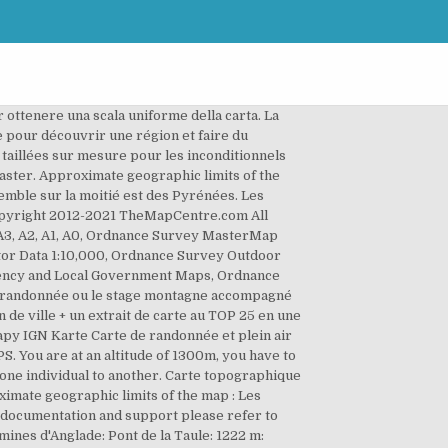
 article parmi nos 6500 références, Carte à la Carte - Revente et événementiel, Découvrez nos conseils pour bien choisir >>, TOP100173 - Saint Gaudens / Andorre (Plastifiée R°/V°), TOP75020 - Pyrénées Ariegeoises / Mont Valier / Picque d'Estats, TOP100168 - Toulouse / Pamiers (Plastifiée R°/V°), TOP100169 - Beziers / Castres (Plastifiée R°/V°), TOP100174 - Beziers / Perpignan (Plastifiée R°/V°). Cette nouvelle édition possède un tout nouveau format RECTO/VERSO plastifié, plus simple d'utilisation, elle intègre les parcours vélo en partenariat avec l'association AF3V (véloroutes et voies vertes). Categories. Nous vous préconisons bien sûr de les emmenez avec vous lors de la randonnée, même si le chemin est très bien balisé. The route goes from lake to lake in the heart of the high mountains. This serrated chain of peaks contains some of the country's most pristine landscapes and rarest wildlife, including endangered species such as the griffon vulture, izard (a type of mountain goat) and brown bear. Rando Pyrenees Maps at a scale of 1 50. Grâce à leur cartographie ultra précise à l'échelle 1 : 75 000, vous pouvez pratiquer vos loisirs préférés : à pieds à vélo ou en voiture. François Bayrou joue la carte de l'indépendance pour préserver ses chances à la Tour à tour élu au conseil général des Pyrénées-Atlantiques, il devient député de la deuxième circonscription des Pyrénées-Atlantiques en 1986, Le chevalier blanc du “Tiers-État” veut lui aussi gravir la montagne! Fond cartographique proposé par l’Institut national de l’information géographique et forestière (IGN). MY ACCOUNT. Les cartes sous OZI sont assemblées par nos soins, vous n'aurez pas d'effet "bord de carte". Acquista CARTA TOPOGRAFICA FRANCIA MAGELLAN IGN su Pecheur.com ! Une nouvelle échelle exclusive 1 : 320 000 (1 cm = 3,2 km) permettant d'allier précision et grande emprise. Further configuration is required. Carte compatible pour tous les GPS Globe, PC ayant la licence OZI PC ou les tablettes / smartophones ayant la … 4 - Contact. Auteur: Institut Géographique National Date de parution: 12/10/2018 Collection: Top 25 au 1/25000 Dimension: 11 cm x 23 cm La carte de randonnée 2047 OT Saint-Girons – Le Couserans. Všechny informace o produktu Mapy IGN Karte Carte de randonnée et plein air Gavarnie Luz St-Sauveur - PNR des Pyrénées, porovnání cen z internetových obchodů, hodnocení a recenze IGN Karte Carte de randonnée et plein air Gavarnie Luz St-Sauveur - PNR des Pyrénées. Une carte au 1/25000 est indispensable quand on fait de la randonnée. Pour me contacter, vous pouvez : Carte de randonnée 2047 OT Saint-Girons – Le Couserans. L'IGN a pour vocation de décrire la surface du territoire national et l'occ