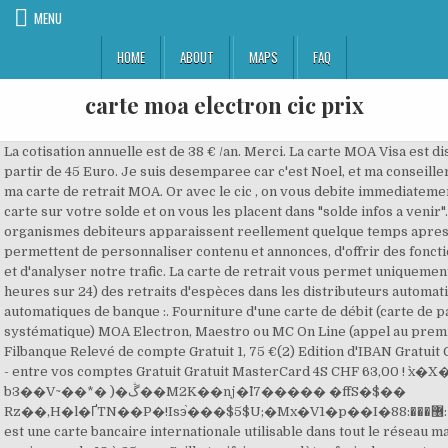
MENU
HOME
ABOUT
MAPS
FAQ
carte moa electron cic prix
La cotisation annuelle est de 38 € /an. Merci. La carte MOA Visa est disponible dans les agences de CIC à partir de 45 Euro. Je suis desemparee car c'est Noel, et ma conseillere du CIC sans me prevenir a bloquee ma carte de retrait MOA. Or avec le cic , on vous debite immediatement les sommes utilisees avec votre carte sur votre solde et on vous les placent dans "solde infos a venir".le probleme c est que lorsque les organismes debiteurs apparaissent reellement quelque temps apres dans la colonne debit , … Les cookies permettent de personnaliser contenu et annonces, d'offrir des fonctionnalités relatives aux médias sociaux et d'analyser notre trafic. La carte de retrait vous permet uniquement d'effectuer (7 jours sur 7, et 24 heures sur 24) des retraits d'espèces dans les distributeurs automatiques de billets ou guichets automatiques de banque :. Fourniture d'une carte de débit (carte de paiement internationale à autorisation systématique) MOA Electron, Maestro ou MC On Line (appel au premier euro) 32,00 € Avec Filbanque Sans Filbanque Relevé de compte Gratuit 1, 75 €(2) Edition d'IBAN Gratuit Gratuit Frais par virement occasionnel - entre vos comptes Gratuit Gratuit MasterCard 4S CHF 63,00 ! `x�X� �T��ay�D��$� �f&{P��z�� b3��V~��*� )�ڴ��M2K��ǌ�^l7����� �ffS�$�� Rz��,H�l�ҐTN��P�!Isэ֙���$5$U;�Mx�V1�p��I�޶���:88: �J��4C La carte Parcours J du CIC est une carte bancaire internationale utilisable dans tout le réseau mastercard à travers le monde dédiée aux jeunes de 18 à 25 ans. Grille tarifaire complète : frais du compte courant, coûts des différentes cartes bancaires, tarifs des crédits, des irrégularités et incidents, des ordres de bourse et des produits d’épargne. Les prix en vigueur en 2013 pour la carte Visa electron relevé par Sémaphore Conseil. Les plafonds de paiements et de retraits sont plus élevés, les garanties d’assurances et d’assistances pour vos déplacements et voyages en France et à l’étranger sont également plus élevés. Bonjour, Si vous avez une visa electron, c’est sûrement que vous êtes soit jeune, soit desargenté ou en IB. Diff r Plus sur cartes Premier, Gold, In#nite et World Elite Gratuit MOA Electron, Maestro ou MC On Line (appel au premier euro) 32,00 MOA Cirrus : carte de retrait internationale 26,00 MOA Retrait : carte de retrait r seaux CIC et Cr dit Mutuel Gratuit Cirrus Parcours J 9,00 Maestro Parcours J, Carte J 15,00 Créateur de la technologie des viseurs à point rouge, la firme suédoise Aimpoint est une marque leader reconnue par les chasseurs et les tireurs du monde entier, qui choisissent Aimpoint lorsqu'il s'agit de combiner robustesse, rapidité de visée et précision du tir. Le CIC (Crédit Industriel et Commercial) est un groupe bancaire français du réseau Crédit Mutuel CIC. Consultez-les. Bonjour, Si vous avez une visa electron, c’est sûrement que vous êtes soit jeune, soit desargenté ou en IB. Sa fonction est limitée aux opérations de paiement, les distributeurs automatiques de billets étant installés seulement quelques années plus tard en 1971. Merci. Mastercard Gold CIC. %PDF-1.6 %���� A propos de Tarifs des cartes bancaires au CIC, En savoir plus sur comment les données de vos commentaires sont utilisées, Tarifs du Crédit Agricole Loire Haute-Loire, Tarifs de la Banque Populaire Côte d’Azur, Finaref Sofinco service client, questions, demandes, problèmes, Faire opposition à un chèque de la Banque Postale, Médiateur de la banque Populaire de l’Ouest, Visa Infinite: 330 euros en débit immédiat ou différé, Carte World Elite MasterCard: 265 euros en immédiat ou différé, Visa Premier ou Gold MasterCard: 132 euros en débit immédiat ou différé, Visa ou MasterCard classique: 46,50 euros en différé et 40 euros en débit immédiat, Carte Mastercard Parcours: 23,25 euros en débit différé et 20 euros en débit immédait, Tarif pour une MasterCard en devises: 55 euros, Prix MOA Electron, Maestro ou MC On Line: 32 euros (les cartes MOA sont les cartes anti-dépassement du CIC), Carte 3F: 3 euros (assurance décès annuelle facultative, en option: 2 euros). Elle bénéficie du large réseau d'acceptation Visa Electron. Search the world's information, including webpages, images, videos and more. 1 Sous réserve du solde disponible.. 2 Les conditions et les garanties d'assurance et d'assistance liées à votre carte sont détaillées dans les notices qui lui sont associées. Carte . Purchase and cash withdrawal limits Automatic balance checks for every transaction €35 annual fee Apple Pay available Find out more. Il s’agit d’une carte à autorisation systématique. facturée au prix d’une carte standard par beaucoup de banques, elle permet à ces dernières un contrôle total des finances des utilisateurs. 573463-2020 - France-Paris La Défense: Services de conseil en gestion de projet Cependant, dans le cadre d'un compte joint, la seconde carte est moitié prix. La cotisation annuelle est de 38 € /an. n`Ga�0��k 1��fRC.|ן����A �! Deuxième Carte bancaire : CBI visa ou MasterCard Débit Immédiat Moa Electron, MC on line GRATUITE GRATUITE Prix catalogue Premier ou Gold 3 €/mois 50 % du tarif catalogue Filbanque et Internet Abonnement filbanque inclus inclus gratuit Payweb card (illimité) inclus 6 €/an Alertes CIC : Forfait 5 messages par mois inclus 1 €/mois La carte Visa Electron, que l'on trouve également dans certaines enseignes sous le nom de V-Pay, est une carte bancaire d'entrée de gamme du réseau Visa. Cette carte est une vaste arnaque qui va jusqu’à constituer une « réserve » dans les stations services. Elle permet ainsi le retrait et le paiement de vos dépenses aussi bien en France qu'à l'étranger. Les tarifs des cartes bancaires 2011 Carte Electron : ... CIC: 28,50 € Groupama banque ... La Banque postale est l'établissement qui propose le prix le plus avantageux (25,50 euros par an). Prix MOA Electron, Maestro ou MC On Line: 32 € (les cartes MOA sont les cartes anti-dépassement du CIC) Prix MOA Cirrus: 26 € Prix MOA retrait: gratuit; Tarifs carte parcours J: 9 € Maestro parcours J: 15 € Carte Allure: 16 € Carte 3F: 3 € (assurance décès annuelle facultative, en option: 2 euros) Offre de bienvenue et prime de parrainage. The free, built-in Spaces CDN minimizes page load times, improves performance, and reduces bandwidth and infrastructure costs. Cette carte est une vaste arnaque qui va jusqu’à constituer une « réserve » dans les stations services. MOA Electron, Maestro ou MC On Line (appel au premier euro) 32,00 € MOA Cirrus : carte de retrait internationale 26,00 € MOA Retrait : carte de retrait réseaux CIC et Crédit Mutuel Gratuit Cirrus Parcours J 9,00 € Maestro Parcours J, Carte J 15,00 € Deuxième carte dans les Contrats Personnels (sauf Contrats Ajustables) Demi-