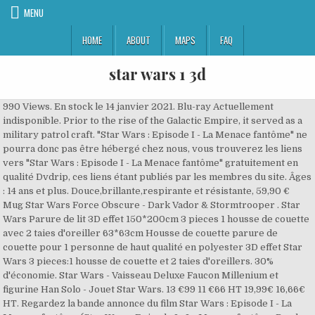
MENU
HOME
ABOUT
MAPS
FAQ
star wars 1 3d
990 Views. En stock le 14 janvier 2021. Blu-ray Actuellement
indisponible. Prior to the rise of the Galactic Empire, it served as a
military patrol craft. "Star Wars : Episode I - La Menace fantôme" ne
pourra donc pas être hébergé chez nous, vous trouverez les liens
vers "Star Wars : Episode I - La Menace fantôme" gratuitement en
qualité Dvdrip, ces liens étant publiés par les membres du site. Âges
: 14 ans et plus. Douce,brillante,respirante et résistante, 59,90 €
Mug Star Wars Force Obscure - Dark Vador & Stormtrooper . Star
Wars Parure de lit 3D effet 150*200cm 3 pieces 1 housse de couette
avec 2 taies d'oreiller 63*63cm Housse de couette parure de
couette pour 1 personne de haut qualité en polyester 3D effet Star
Wars 3 pieces:1 housse de couette et 2 taies d'oreillers. 30%
d'économie. Star Wars - Vaisseau Deluxe Faucon Millenium et
figurine Han Solo - Jouet Star Wars. 13 €99 11 €66 HT 19,99€ 16,66€
HT. Regardez la bande annonce du film Star Wars : Episode I - La