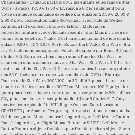
Changeantes - Cadeaux parfaits pour les enfants et les fans de Star
Wars - 3 Packs. 17,99 € 17,99 € Livraison à 0,01€ seulement pour
votre première commande expédiée par Amazon. 20,99 € 20,99 €
2,99 € pour l'expédition. Luke Skywalker, avec l'aide de Wedge
Antilles, a fait exploser l'Etoile de la Mort. Matériel en
polyester,teinture avec colorants réactifs. plus. Mais il y a peu de
temps pour célébrer. 7 Like. C'est un grand moment de joie dans la
galaxie. 9,90 € -10% 8,91 € Porte-Bougie Dark Vador Star Wars . Blu-
ray Actuellement indisponible. Vendu et expédié par Beijia. 4,8 sur 5
étoiles 945. Retrouvez tous nos produits Puzzles Star Wars ou
d’autres produits de notre univers Star Wars Star Wars 3-D 1 is the
first issue of the Star Wars 3-D series of comics. Livraison gratuite
dès 25 € d'achats et retrouvez des milliers de DVD et Blu-ray.
Parure de lit Star Wars 200*200 cm 3D effet 3 pieces 1 housse de
couette et 2 taies d'oreillers 50*75cm Microfibre 100 % polyester
pour plus de rési stance et une douceur exceptionnelle.Microf ibre
90g pour une douceur exceptionnelle. 4,4 sur 5 étoiles 647. Only
movies from episode I to VIII, Rogue One and Solo. Livraison
GRATUITE par Amazon. Prop, maquette and costume turnarounds.
Orbit navigation Move camera: 1-finger drag or Left Mouse Button
Pan: 2-finger drag or Right Mouse Button or SHIFT+ Left Mouse
Button Zoom on object: Double-tap or Double-click on object Zoom
out: Double-tap or Double-click on background Zoom: Pinch in/out