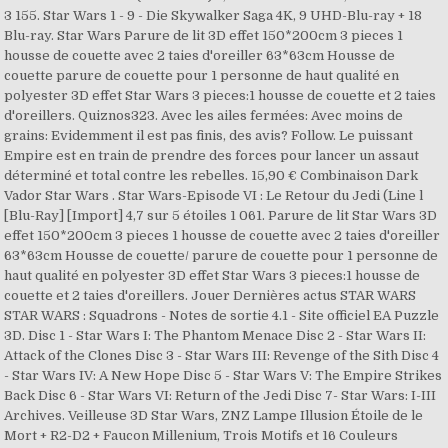
3 155. Star Wars 1 - 9 - Die Skywalker Saga 4K, 9 UHD-Blu-ray + 18
Blu-ray. Star Wars Parure de lit 3D effet 150*200cm 3 pieces 1
housse de couette avec 2 taies d'oreiller 63*63cm Housse de
couette parure de couette pour 1 personne de haut qualité en
polyester 3D effet Star Wars 3 pieces:1 housse de couette et 2 taies
d'oreillers. Quiznos323. Avec les ailes fermées: Avec moins de
grains: Evidemment il est pas finis, des avis? Follow. Le puissant
Empire est en train de prendre des forces pour lancer un assaut
déterminé et total contre les rebelles. 15,90 € Combinaison Dark
Vador Star Wars . Star Wars-Episode VI : Le Retour du Jedi (Line l
[Blu-Ray] [Import] 4,7 sur 5 étoiles 1 061. Parure de lit Star Wars 3D
effet 150*200cm 3 pieces 1 housse de couette avec 2 taies d'oreiller
63*63cm Housse de couette/ parure de couette pour 1 personne de
haut qualité en polyester 3D effet Star Wars 3 pieces:1 housse de
couette et 2 taies d'oreillers. Jouer Dernières actus STAR WARS
STAR WARS : Squadrons - Notes de sortie 4.1 - Site officiel EA Puzzle
3D. Disc 1 - Star Wars I: The Phantom Menace Disc 2 - Star Wars II:
Attack of the Clones Disc 3 - Star Wars III: Revenge of the Sith Disc 4
- Star Wars IV: A New Hope Disc 5 - Star Wars V: The Empire Strikes
Back Disc 6 - Star Wars VI: Return of the Jedi Disc 7- Star Wars: I-III
Archives. Veilleuse 3D Star Wars, ZNZ Lampe Illusion Étoile de le
Mort + R2-D2 + Faucon Millenium, Trois Motifs et 16 Couleurs