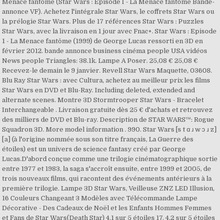
Menace fantôme (Star Wars : Episode I - La Menace fantôme Bande-
annonce VF). Achetez l'intégrale Star Wars, le coffrets Star Wars ou
la prélogie Star Wars. Plus de 17 références Star Wars : Puzzles
Star Wars, avec la livraison en 1 jour avec Fnac+. Star Wars : Episode
1 - La Menace fantôme (1999) de George Lucas ressorti en 3D en
février 2012. bande annonce business cinéma people USA vidéos
News people Triangles: 38.1k. Lampe A Poser. 25,08 € 25,08 €
Recevez-le demain le 9 janvier. Revell Star Wars Maquette, 03608.
Blu Ray Star Wars : avec Cultura, achetez au meilleur prix les films
Star Wars en DVD et Blu-Ray. Including deleted, extended and
alternate scenes. Montre 3D Stormtrooper Star Wars - Bracelet
Interchangeable . Livraison gratuite dès 25 € d'achats et retrouvez
des milliers de DVD et Blu-ray. Description de STAR WARS™: Rogue
Squadron 3D. More model information . 990. Star Wars [s t ɑ ɹ w ɔ ɹ z]
[a] (à l'origine nommée sous son titre français, La Guerre des
étoiles) est un univers de science fantasy créé par George
Lucas.D'abord conçue comme une trilogie cinématographique sortie
entre 1977 et 1983, la saga s'accroît ensuite, entre 1999 et 2005, de
trois nouveaux films, qui racontent des événements antérieurs à la
première trilogie. Lampe 3D Star Wars, Veilleuse ZNZ LED Illusion,
16 Couleurs Changeant 3 Modèles avec Télécommande Lampe
Décorative - Des Cadeaux de Noël et les Enfants Hommes Femmes
et Fans de Star Wars(Death Star) 4,1 sur 5 étoiles 17. 4,2 sur 5 étoiles