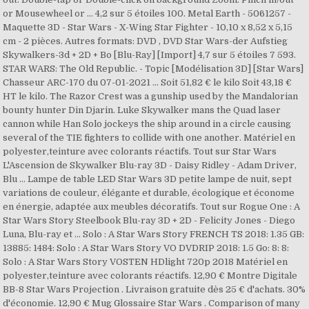
or Mousewheel or … 4,2 sur 5 étoiles 100. Metal Earth - 5061257 -
Maquette 3D - Star Wars - X-Wing Star Fighter - 10,10 x 8,52 x 5,15
cm - 2 pièces. Autres formats: DVD , DVD Star Wars-der Aufstieg
Skywalkers-3d + 2D + Bo [Blu-Ray] [Import] 4,7 sur 5 étoiles 7 593.
STAR WARS: The Old Republic. - Topic [Modélisation 3D] [Star Wars]
Chasseur ARC-170 du 07-01-2021 … Soit 51,82 € le kilo Soit 43,18 €
HT le kilo. The Razor Crest was a gunship used by the Mandalorian
bounty hunter Din Djarin. Luke Skywalker mans the Quad laser
cannon while Han Solo jockeys the ship around in a circle causing
several of the TIE fighters to collide with one another. Matériel en
polyester,teinture avec colorants réactifs. Tout sur Star Wars
L'Ascension de Skywalker Blu-ray 3D - Daisy Ridley - Adam Driver,
Blu … Lampe de table LED Star Wars 3D petite lampe de nuit, sept
variations de couleur, élégante et durable, écologique et économe
en énergie, adaptée aux meubles décoratifs. Tout sur Rogue One : A
Star Wars Story Steelbook Blu-ray 3D + 2D - Felicity Jones - Diego
Luna, Blu-ray et … Solo : A Star Wars Story FRENCH TS 2018: 1.35 GB:
13885: 1484: Solo : A Star Wars Story VO DVDRIP 2018: 1.5 Go: 8: 8:
Solo : A Star Wars Story VOSTEN HDlight 720p 2018 Matériel en
polyester,teinture avec colorants réactifs. 12,90 € Montre Digitale
BB-8 Star Wars Projection . Livraison gratuite dès 25 € d'achats. 30%
d'économie. 12,90 € Mug Glossaire Star Wars . Comparison of many