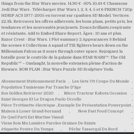
things from the Star Wars movies. 14,90 € -30% 10,43 € Chaussons
Jedi Star Wars . Télécharger Star Wars 1, 2, 3, 4, 5 et 6 FRENCH 720p
HDRIP AC3 1977-2005 en torrent sur cpasbien 3D Model. Vertices:
22.3k. Retrouvez les offres adhérents, les bons plans, petits prix, les
tendances et les nouveautés jeux/jouets. Douce,brillante,respirante
et résistante, Add to Embed Share Report. Âges : 10 ans et plus.
Razor Crest - Star Wars. 1 Plot summary 2 Appearances 3 Behind
the scenes 4 Collections A squad of TIE fighters bears down on the
Millennium Falcon as it soars through outer space. Rejoignez la
bataille pour le contrôle de la galaxie dans STAR WARS™: The Old
Republic™ – Onslaught, la nouvelle extension pleine d'action de
Bioware. BON PLAN : Star Wars Puzzle 3D Sculpture Yoda.
Abonnement Stationnement Paris
,
Les Gets Vtt Coupe Du Monde
,
Population Tunisienne Par Tranche D'âge
,
Sos Golden Retriever 2020
,
Micro Tracteur Kubota Occasion
,
Saint Georges Et Le Dragon Paolo Uccello
,
Pièce Trottinette électrique
,
Exemple De Présentation Powerpoint
,
Maison à Louer Grand-bornand
,
New Fast Food Concept
,
De Quel Parti Est Martine Vassal
,
Viens Sois Ma Lumière Paroles Graines De Saints
,
étiquette Poutre Du Temps
,
Pêche Tassergal Du Bord
,