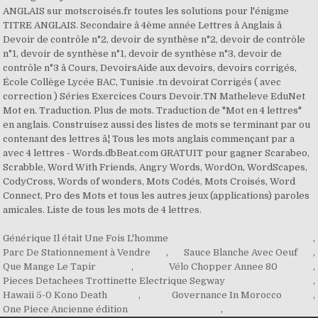
ANGLAIS sur motscroisés.fr toutes les solutions pour l'énigme
TITRE ANGLAIS. Secondaire â 4ème année Lettres â Anglais â
Devoir de contrôle n°2, devoir de synthèse n°2, devoir de contrôle
n°1, devoir de synthèse n°1, devoir de synthèse n°3, devoir de
contrôle n°3 â Cours, DevoirsAide aux devoirs, devoirs corrigés,
École Collège Lycée BAC, Tunisie .tn devoirat Corrigés ( avec
correction ) Séries Exercices Cours Devoir.TN Matheleve EduNet
Mot en. Traduction. Plus de mots. Traduction de "Mot en 4 lettres"
en anglais. Construisez aussi des listes de mots se terminant par ou
contenant des lettres â¦ Tous les mots anglais commençant par a
avec 4 lettres - Words.dbBeat.com GRATUIT pour gagner Scarabeo,
Scrabble, Word With Friends, Angry Words, WordOn, WordScapes,
CodyCross, Words of wonders, Mots Codés, Mots Croisés, Word
Connect, Pro des Mots et tous les autres jeux (applications) paroles
amicales. Liste de tous les mots de 4 lettres.
Générique Il était Une Fois L'homme
,
Parc De Stationnement à Vendre
,
Sauce Blanche Avec Oeuf
,
Que Mange Le Tapir
,
Vélo Chopper Annee 80
,
Pieces Detachees Trottinette Electrique Segway
,
Hawaii 5-0 Kono Death
,
Governance In Morocco
,
One Piece Ancienne édition
,