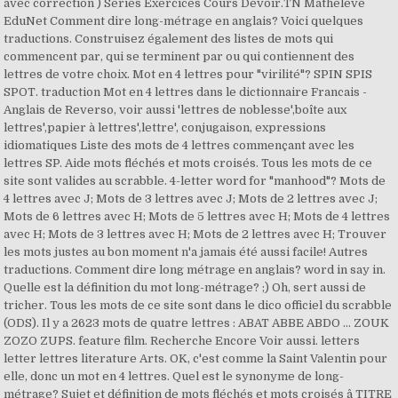
avec correction ) Séries Exercices Cours Devoir.TN Matheleve
EduNet Comment dire long-métrage en anglais? Voici quelques
traductions. Construisez également des listes de mots qui
commencent par, qui se terminent par ou qui contiennent des
lettres de votre choix. Mot en 4 lettres pour "virilité"? SPIN SPIS
SPOT. traduction Mot en 4 lettres dans le dictionnaire Francais -
Anglais de Reverso, voir aussi 'lettres de noblesse',boîte aux
lettres',papier à lettres',lettre', conjugaison, expressions
idiomatiques Liste des mots de 4 lettres commençant avec les
lettres SP. Aide mots fléchés et mots croisés. Tous les mots de ce
site sont valides au scrabble. 4-letter word for "manhood"? Mots de
4 lettres avec J; Mots de 3 lettres avec J; Mots de 2 lettres avec J;
Mots de 6 lettres avec H; Mots de 5 lettres avec H; Mots de 4 lettres
avec H; Mots de 3 lettres avec H; Mots de 2 lettres avec H; Trouver
les mots justes au bon moment n'a jamais été aussi facile! Autres
traductions. Comment dire long métrage en anglais? word in say in.
Quelle est la définition du mot long-métrage? ;) Oh, sert aussi de
tricher. Tous les mots de ce site sont dans le dico officiel du scrabble
(ODS). Il y a 2623 mots de quatre lettres : ABAT ABBE ABDO ... ZOUK
ZOZO ZUPS. feature film. Recherche Encore Voir aussi. letters
letter lettres literature Arts. OK, c'est comme la Saint Valentin pour
elle, donc un mot en 4 lettres. Quel est le synonyme de long-
métrage? Sujet et définition de mots fléchés et mots croisés â TITRE