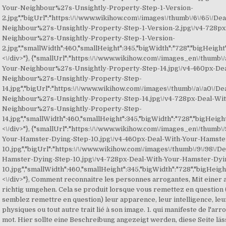
Your-Neighbour%27s-Unsightly-Property-Step-1-Version-
2.jpg","bigUrl":"https:\/\/www.wikihow.com\/images\/thumb\/6\/65\/De
Neighbour%27s-Unsightly-Property-Step-1-Version-2.jpg\/v4-728px
Neighbour%27s-Unsightly-Property-Step-1-Version-
2.jpg","smallWidth":460,"smallHeight":345,"bigWidth":"728","bigHeight":
<\/div>"}, {"smallUrl":"https:\/\/www.wikihow.com\/images_en\/thumb\/
Your-Neighbour%27s-Unsightly-Property-Step-14.jpg\/v4-460px-De
Neighbour%27s-Unsightly-Property-Step-
14.jpg","bigUrl":"https:\/\/www.wikihow.com\/images\/thumb\/a\/a0\/D
Neighbour%27s-Unsightly-Property-Step-14.jpg\/v4-728px-Deal-Wit
Neighbour%27s-Unsightly-Property-Step-
14.jpg","smallWidth":460,"smallHeight":345,"bigWidth":"728","bigHeight"
<\/div>"}, {"smallUrl":"https:\/\/www.wikihow.com\/images_en\/thumb\/
Your-Hamster-Dying-Step-10.jpg\/v4-460px-Deal-With-Your-Hamste
10.jpg","bigUrl":"https:\/\/www.wikihow.com\/images\/thumb\/9\/98\/D
Hamster-Dying-Step-10.jpg\/v4-728px-Deal-With-Your-Hamster-Dyi
10.jpg","smallWidth":460,"smallHeight":345,"bigWidth":"728","bigHeight"
<\/div>"}, Comment reconnaitre les personnes arrogantes, Mit einer arroganten Person richtig umgehen. Cela se produit lorsque vous remettez en question (ou lorsque vous semblez remettre en question) leur apparence, leur intelligence, leurs capacités physiques ou tout autre trait lié à son image. 1. qui manifeste de l'arrogance. Sens du mot. Hier sollte eine Beschreibung angezeigt werden, diese Seite lässt dies jedoch nicht zu. Zur Sicherstellung der Erfüllung des öffentlich-rechtlichen Kernauftrages (§ 4 ORF-G) hat der ORF ein Qualitätssicherungssystem (§ 4a ORF-G) erstellt, das unter besonderer Berücksichtigung u.a. Share photos and videos, send messages and get updates. We often think of successful people as … Il s'agit en 3 minutes de trouver le plus grand nombre de mots possibles de trois lettres et plus dans une grille de 16 lettres. Éloignez-vous le plus possible des personnes arrogantes. fier, fier comme Artaban, fier comme un paon, fiérot, individu selon son caractère, sa psychologie, Va contre un arrogant éprouver ton courage, L'arrogante ! 17 e siècle 17 e s. définitions. La plupart des définitions du français sont proposées par SenseGates et comportent un approfondissement avec Littré et plusieurs auteurs techniques spécialisés. Au quotidien, une personne arrogante va en effet avoir un désir de dominer, mais aussi une sorte de sur-confiance dans sa capacité à gagner. De la même façon, il existe de nombreuses personnes plus anxieuses qu'arrogantes et c'est cette anxiété qui les amène à dominer la conversation et à vouloir prouver qu'elles valent autant que vous. Après un click sur le bouton démarrer, vous devrez remplir un petit questionnaire. wikiHow est un wiki, ce qui veut dire que de nombreux articles sont rédigés par plusieurs auteurs(es). Elle pourrait aussi s'attribuer les mérites de choses qu'elle n'a pas accomplies au lieu de reconnaitre l'intervention des autres. II, 4), • À ce compte, arrogante, un fantôme nouveau Te donne cette audace et cette confiance (CORN. 183)— Il devint à la fin arrogant et cruel (AMYOT Lysand. Inst. Même si c'est difficile, ne détestez pas les personnes arrogantes. L'encyclopédie française bénéficie de la licence Wikipedia (GNU). Comment savoir si vous êtes débile ou arrogant. Il convient de les replacer dans le contexte historique et sociétal dans lequel elles ont été rédigées. Par exemple, si une personne arrogante a grandi dans la pauvreté avant de devenir riche, elle pourrait être snob vis-à-vis des choses qu'elle peut maintenant se payer, car elle dissimule la peur de la pauvreté qu'elle avait dans le passé. Comment puis-je redevenir la personne calme que j'étais autrefois? et n. orgueilleuse definition in French dictionary, orgueilleuse meaning, synonyms, see also 'orgueilleusement',orgueilleux',orgueilleux de',orgueil'. Les jeux de lettre français sont : Une personne arrogante ne va pas réfléchir à son propre comportement et s'analyser, c'est pourquoi elle ne va pas voir ses propres défauts. Arrogance definition is - an attitude of superiority manifested in an overbearing manner or in presumptuous claims or assumptions. Une grande quantité de vulnérabilité se cache souvent derrière l'arrogance. En savoir plus. Au lieu d'y trouver une solution, elles ont enfoui le problème. ○ Anagrammes Le service web Alexandria est motorisé par Memodata pour faciliter les recherches sur Ebay. En règle générale, les personnes arrogantes voient les personnes qu'elles n'aiment pas comme des menaces pour leur petit monde parfait. Sens du mot. 3. Une personne qui s'amuse du malheur des autres cherche simplement à faire rire facilement les autres et ne se soucie pas de ce que cette personne ressent. St Gen. V, 5). Cela ne va pas créer une situation meilleure. Définition de arrogant dans le dictionnaire français en ligne. Chaque définition comme celle de Arrogant, Ante est issue du Dictionnaire de la langue française d'Émile Littré dont la rédaction dura de 1847 à 1865. voir la définition de arrogante dans le Littré, dédaigneux, hautain, outrecuidant, supérieur, altier, audacieux, bêcheur, blanc-bec, blessant, cavalier, condescendant, dédaigneux, désinvolte, faraud, fat, fier, hardi, haut, hautain, impertinent, important, impudent, inabordable, insolent, insultant, méprisant, orgueilleux, outrecuidant, présomptueux, prétentieux, provocant, renchéri, rogue, sot, sourcilleux, suffisant, superbe, supérieur, ↘ arrogamment, arrogance, avec arrogance, hauteur, morgue, suffisance, qualificatif de défaut du caractère[Classe...], assurance, confiance en soi - confiance - avec assurance, en toute certitude - confiance[Dérivé], fièrement - amour-propre, fierté, hauteur, orgueil[Dérivé], SubjectiveAssessmentAttribute (en)[Domaine], fier, fier comme Artaban, fier comme un paon, fiérot[Similaire], individu selon son caractère, sa psychologie[Classe...]. Arrogant definition: Someone who is arrogant behaves in a proud, unpleasant way towards other people because... | Meaning, pronunciation, translations and examples Paroles arrogantes. Épreuve ou course dans laquelle on donne à tous les concurrents les mêmes chances de succès en leur imposant un surplus de temps, de points, de poids ou de distance proportionnel à leurs capacités. Create an account or log into Facebook. Les personnes arrogantes ont beaucoup de mal à accepter les excuses. Même si vous avez très envie de leur répondre quelque chose de méchant, ne le faites pas. ARROGER) ; provenç. D'un autre côté, en apprenant à gérer leurs petits écarts, vous arriverez à les aider à mieux s'entendre avec les autres pendant les travaux en équipe, sur leur lieu de travail, pendant des matchs sportifs, etc., seulement si elles sont au courant que vous n'allez pas tolérer leur comportement. How to use arrogant in a sentence. Astuce: parcourir les champs sémantiques du dictionnaire analogique en plusieurs langues pour mieux apprendre avec sensagent. Obtenir des informations en XML pour filtrer le meilleur contenu. Un homme arrogant. Les personnes arrogantes ont un besoin important de bien se faire voir. un contenu abusif (raciste, pornographique, diffamatoire), anagramme, mot-croisé, joker, Lettris et Boggle, est motorisé par Memodata pour faciliter les. et ital. Believes that he/she is better than you/everybody and has the right to judge everyone, but no one is allowed to judge them. et ital. Ainsi, au lieu d'accepter que le monde agisse complètement au hasard et parfois contrairement à leurs propres préférences, les personnes arrogantes essaient de tout contrôler, y compris les gens, ce qui bien sûr n'est pas possible. Avez-vous l'impression de toujours croiser le chemin de personnes bloquées sur elles-mêmes, intolérantes, mal élevées ou simplement arrogantes ? Fait-elle des blagues à propos de personnes dont elle ne devrait pas se moquer ? N'attaquez pas son monde imaginaire. Vous pouvez faire la différence entre ces deux types en observant leur taux d'empathie. Cela pourrait aussi être causé par des abus, une maladie ou un harcèlement. dict.cc German-English Dictionary: Translation for arrogante Person adj. wikiHow is a “wiki,” similar to Wikipedia, which means that many of our articles are co-written by multiple authors. Arrogance is a trait that society often values and rewards, particularly in arenas such as politics and business. Cid, I, 9) • L'arrogante ! Cet article a été consulté 31 968 fois. der Unabhängigkeit und Eigenverantwortlichkeit aller programmgestaltenden Mitarbeiter/innen und der Freiheit der journalistischen Berufsausübung besondere Kriterien und Verfahren definiert. Une fenêtre (pop-into) d'information (contenu principal de Sensagent) est invoquée un double-clic sur n'importe quel mot de votre page web. Informations sur arrogant dans le dictionnaire gratuit en ligne anglais et encyclopédie. Le défi d'une définition séculière de la personne pour l'éthique. 