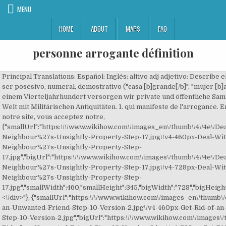
MENU
HOME
ABOUT
MAPS
FAQ
personne arrogante définition
Principal Translations: Español: Inglés: altivo adj adjetivo: Describe 
ser posesivo, numeral, demostrativo ("casa [b]grande[/b]", "mujer [b]al
einem Vierteljahrhundert versorgen wir private und öffentliche Sam
Welt mit Militärischen Antiquitäten. 1. qui manifeste de l'arrogance. 
notre site, vous acceptez notre,
{"smallUrl":"https:\/\/www.wikihow.com\/images_en\/thumb\/4\/4e\/De
Neighbour%27s-Unsightly-Property-Step-17.jpg\/v4-460px-Deal-Wit
Neighbour%27s-Unsightly-Property-Step-
17.jpg","bigUrl":"https:\/\/www.wikihow.com\/images\/thumb\/4\/4e\/De
Neighbour%27s-Unsightly-Property-Step-17.jpg\/v4-728px-Deal-Wit
Neighbour%27s-Unsightly-Property-Step-
17.jpg","smallWidth":460,"smallHeight":345,"bigWidth":"728","bigHeight"
<\/div>"}, {"smallUrl":"https:\/\/www.wikihow.com\/images_en\/thumb\/c
an-Unwanted-Friend-Step-10-Version-2.jpg\/v4-460px-Get-Rid-of-a
Step-10-Version-2.jpg","bigUrl":"https:\/\/www.wikihow.com\/images\/