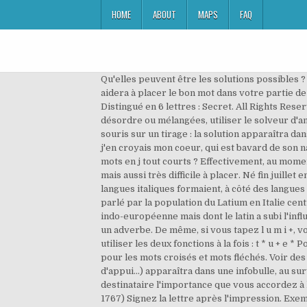
HOME
ABOUT
MAPS
FAQ
Qu'elles peuvent être les solutions possibles ? Liste de mots de 4 lettres Vous trouverez ci-dessous la liste, ou du-moins le début, des mots de 4 lettres, qui vous aidera à placer le bon mot dans votre partie de jeu de lettres. Il y a 10 mots de quatre lettres finissant par AIN : BAIN GAIN JAIN ... TAIN VAIN ZAIN. Synonymes de Distingué en 6 lettres : Secret. All Rights Reserved by FSolver. C'est grande aventure si je n'en viens pas à bout. Pour trouver un mot avec des lettres dans le désordre ou mélangées, utiliser le solveur d'anagrammes. Pour vérifier que vous avez trouvé, ou si vous avez suffisamment séché, placez le curseur de votre souris sur un tirage : la solution apparaîtra dans une bar… Nombre de lettres. exp. Tous les mots de ce site sont valides au scrabble. • Je vous écrirais bien au long si j'en croyais mon coeur, qui est bavard de son naturel (VOLT. Quel est le contraire de peu? Liste des mots de 4 lettres terminant avec les lettres AIN. Quels sont les mots en j tout courts ? Effectivement, au moment même où vous plongez votre main dans le fameux sac vert, vous en retirez la lettre J. Beaucoup de points, certes, mais aussi très difficile à placer. Né fin juillet en 4 lettres. Racé. Liste des mots de 4 lettres avec un X dans le dico du scrabble, apax apex ... voix yeux. Ou non. Les langues italiques formaient, à côté des langues celtiques, germaniques et helléniques, une sous-famille « centum » de langues indo-européennes qui incluait le latin, parlé par la population du Latium en Italie centrale (les Latins), et d'autres parlers comme l'ombrien et l'osque, au voisinage immédiat d'une langue étrusque non indo-européenne mais dont le latin a subi l'influence culturelle. Auparavant, la lettre Z était très présente dans les alphabets, mais elle a peu à peu disparu. Utilisez un adverbe. De même, si vous tapez l u m i +, vous obtiendrez une liste contenant les mots de 4 lettres ou plus tels que LUMIERE, LUMINEUX, … Vous pouvez utiliser les deux fonctions à la fois : t * u + e * Pour tricher au "pendu" ou à des jeux dans le style de "Motus", utilisez les fonctions avancées . C'est un dictionnaire pour les mots croisés et mots fléchés. Voir des mots classés par syllabes, l'un à côté de l'autre ... Mots avec "wb" en français officiel (4 … passer au peigne fin. s d'appui…) apparaîtra dans une infobulle, au survol d'un tirage par le curseur. Qui a des lettres (v. ce mot IV A), qui est cultivé. Une signature manuscrite montre au destinataire l'importance que vous accordez à la lettre que vous lui envoyez. Un total de 23 résultats a été affiché. Joli . Le "Bien à vous" est rarement employé. 1767) Signez la lettre après l'impression. Exemple: "P ris", "P.ris", "P,ris" ou "P*ris" Rechercher. ListesDeMots.com contient de centaines de listes de mots qui pourraient vous être utiles au scrabble. Fin en 4 lettres. ... 4 lettres: Qu'est 