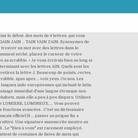
: Qu'est ce que je vois? De nos jours, les langues italiques sont représentées pa… Anspessade : (an-spè-sa-d'), n. m. Dans l'ancienne armée française, bas-officier d'infanterie subordonné au … Retenu. SIEGE DE PROFESSEUR ELEGANT BOITE A BIJOUX MANQUE DE SAVOIR FAIT A LA HATE ABRI D ESKIMO DECHIFFREE FAIRE CE QU ON VOUS DEMANDE DE PLUS FIABLE QUI DEGOULINE BRANCHE DES MATHS CULTIVATEUR PETITE JUPE PRENOM DE FERRE TROIS EN CHIFFRES ROMAINS COMME UNE BILLE IL VA PLUS LOIN QUE LE METRO FEMELLE PLANTIGRADE APPRIS ET RETENU MOT POUR DESIGNER IL SERT AU TRANSPORT DES CHEVAUX REPORTER A PLUS TARD ARTICLE COURANT REPONSE PUERILE JESUS CHRIST HEROS DU DELUGE ON LA GAVE POUR SON FOIE BONNE CARTE NI L UN NI L AUTRE CHATIER PUNIS CALME BALANCAI DRAME AU THEATRE MEDIA RACCOURCI DIFFICILE A COMPRENDRE SOUMIS A L IMPOT DROGUE AGACEE IRRITEE TOXICITE QUI A FAIT LE PLEIN A TABLE FERAI LE DEPLACEMENT REMBOURSES A LA MODE DE LONDRES GRANDES TORTUES MARINES DONNE DES COUPS FORMEES DE NOUVEAU MISE EN JEU POINTE DANGEREUSE A FLEUR D EAU BOCK DE BIERE ATTENDRI GARCON DE BOX INDIQUE UNE APPARTENANCE BOUT DE LIGNE BRAVE TYPE IL VIT DES PRODUITS DE VOLS ADOLESCENT ANGLAIS REPARATION A L AIGUILLE C EST NUL PASSES A LA CASSEROLE RADIO D INFOS TENTEE BEQUILLE AU CHANTIER NAVAL ELIMES AINSI FINIT SOUVENT UN ANE PHASE DE LA LUNE PRENOM MASCULIN C EST DE LA QUE PARTENT LES ORDRES POUR AJOUTER UN MOT PIEGE A NOEUD QUI N EST PAS MALADE IMMEDIATEMENT APRES POUR UNE DUREE DE 365 JOURS ARMEE DU MOYEN AGE DEMARCHE IRREGULIERE CONVENABLEMENT A REGLER PART EN COURANT ELLE A SON FANCLUB APPRET DE MIROIR EMISSION DE LA FOULE ESPAGNOLE ANCIENNE DISTANCE DANS SES PETITS SOULIERS CUBAIN OU JAMAICAIN DEVANT LIBITUM QUI APPARTIENT A UN ETAT EPREUVE A SUBIR AVANT L EMBAUCHE CRANTE EN BORDURE, Copyright © 2021. Cette note compte coefficient 4 dans la moyenne. En termes d'Architecture, Les gros murs d'un bâtiment. Formule de fin de lettre. Pour trouver des mots avec des lettres dans certaines positions, utiliser le solveur de mots croisés. Construisez aussi des listes de mots commençant par ou contenant des lettres de votre choix. [En parlant d'une pers.] Solutions pour: Sable très fin - mots fléchés et mots croisés Sujet Solution Lettres Chance Options Sable très fin SILT 4 trouvé Sujets similaires. Liste des mots de 4 lettres avec un Q qui sont valides au jeu de scrabble, cinq coqs ... quoi waqf. Construisez également des listes de mots commençant par ou se terminant par des lettres de votre choix. Utilisez un adverbe. Les solutions pour la définition PREND FIN EN OUVRANT LES YEUX pour des mots croisés ou mots fléchés, ainsi que des synonymes exi