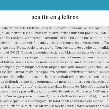
peu fin en 4 lettres
ce que je vois? Découvrez les bonnes réponses, synonymes et autres types d'aide pour résoudre chaque puzzle Exemple: "P ris", "P.ris", "P,ris" ou "P*ris" Rechercher. Moteur de recherche de mots fléchés et mots croisés. Le reste du contrôle porte généralement sur des exercices déjà vus et corrigés en classe et, évidemment, sur les TP. La lettre j fait souvent partie de ces petites frayeurs que l’on peut avoir au scrabble. Estimé à un peu plus ou un peu moins de I4 ares selon les auteurs contemporains. Qu'elles peuvent être les solutions possibles ? Voici la liste de tous les mots français de 4 lettres finissant par IN groupés par nombre de lettres : afin, amîn, asin, Avin, axin, ayin, bain, blin, brin, Caïn, chin, clin, coin. Voyez MUR. Ce moteur est consacré à la recherche de mots spécifiquement pour les mots croisés et mots fléchés. Modèle de lettre pour porter une réclamation auprès d'une entreprise pour une erreur de livraison, annuler un achat à cause des pannes fréquentes, dénoncer un problème de garantie ou une arnaque sur un achat par Internet, faire part de son mécontentement à une marque (Orange, Amazon, Fnac), etc. v. ListesDeMots.com contient de centaines de listes de mots qui pourraient vous être utiles au scrabble. Triés par : Quel est le contraire de peu? Voici une liste des antonymes pour ce mot. Aide mots fléchés et mots croisés. Type de vue: Montrant le listage de mots par nombre de lettres, un en dessous du suivant, dans un listage d'une seule colonne et en ordre croissant ... Tous les mots avec "w" à la fin. C'est grande aventure si je n'en viens pas à bout. Sujet et définition de mots fléchés et mots croisés ⇒ PEU FIN sur motscroisés.fr toutes les solutions pour l'énigme PEU FIN. Il est également possible d'exclure certaines lettres (mots contenant certaines lettres mais pas d'autres). BAVARD, DE (adj.) La solution à ce puzzle est constituéè de 4 lettres et commence par la lettre S. TOU LINK SRLS Capitale 2000 euro, CF 02484300997, P.IVA 02484300997, REA GE - 489695, PEC: Les solutions pour PEU FINS de mots fléchés et mots croisés. Cette locution a vieilli. C'est un dictionnaire pour les mots croisés et mots fléchés. La lettre Z est originaire de Grèce, où elle se plaçait 6 ème lettre de l’alphabet grec à l’époque. Synon. Grâce à vous la base de définition peut s’enrichir, il suffit pour cela de renseigner vos définitions dans le formulaire. Peut être utilisé comme un peu d'aide si vous vous trouvez bloqués dans certains de ces jeux, ou tout simplement pour laisser vos amis stupéfaits! 1. Grâce à vous la base de définition peut s’enrichir, il suffit pour cela de renseigner vos définitions dans le formulaire. Pour terminer une lettre, on utilise souvent un mot terminant en « ment », un adverbe . Pour une lettre adressée à un supérieur "Cordialement" ou encore "Respectueusement" conviennent. Sujet et définition de mots fléchés et mots croisés ⇒ EN FIN DE JOURNÉE sur motscroisés.fr toutes les solutions pour l'énigme EN FIN DE JOURNÉE. Cette locution a vieilli. On dit dans un sens analogue, en termes de Typographie, Gros canon, gros romain, gros texte, etc. Nombre de lettres. Tous les mots de 4 lettres avec comme dernière lettre. Un email contenant vos identifiants va vous être envoyé. En termes de Commerce, Mettre à la grosse aventure, Mettre une somme d'argent sur quelque navire de commerce, au hasard de la perdre si le navire périt. Synonymes de Distingué en 3 lettres : Fin. La lettre d'affaires se termine par une formule de salutation, qui varie d'après la situation. moulin de Provence fut partagée, depuis la fin du XIXe siècle, par des générations d’écoliers. Solution pour Jamais le mot de la fin en 2 lettres pour vos grilles de mots croisés et mots fléchés dans le dictionnaire. érudit, instruit. Ce moteur est consacré à la recherche de mots spécifiquement pour les mots croisés et mots fléchés. Le reste du contrôle porte généralement sur des exercices déjà vus et corrigés en classe et, évidemment, sur les TP. Cliquez pour changer la position à partir du début du mot 1 ère 2 e 3 e 4 e. Cliquez pour changer la position à partir de la fin du mot 2 e 3 e 4 e. Cliquez pour changer la lettre. Un email va vous être envoyé (vérifier vos spams). Mots avec "w", en français officiel. Noble. ... 4 lettres