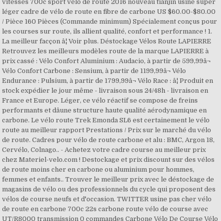
vitesses 700c sport vélo de route 2016 nouveau tianjin usine super
léger cadre de vélo de route en fibre de carbone US $60.00-$80.00
/ Pièce 160 Pièces (Commande minimum) Spécialement conçus pour
les courses sur route, ils allient qualité, confort et performance ! 1.
La meilleur facçon â¦ Voir plus. Déstockage Vélos Route LAPIERRE
Retrouvez les meilleurs modèles route de la marque LAPIERRE à
prix cassé : Vélo Confort Aluminium : Audacio, à partir de 599,99â¬
Vélo Confort Carbone : Sensium, à partir de 1199,99â¬ Vélo
Endurance : Pulsium, à partir de 1799,99â¬ Vélo Race : â¦ Produit en
stock expédier le jour même - livraison sous 24/48h - livraison en
France et Europe. Léger, ce vélo réactif se compose de freins
performants et dâune structure haute qualité aérodynamique en
carbone. Le vélo route Trek Emonda SL6 est certainement le vélo
route au meilleur rapport Prestations / Prix sur le marché du vélo
de route. Cadres pour vélo de route carbone et alu : BMC, Argon 18,
Cervélo, Colnago.. - Achetez votre cadre course au meilleur prix
chez Materiel-velo.com ! Destockage et prix discount sur des vélos
de route moins cher en carbone ou aluminium pour hommes,
femmes et enfants.. Trouver le meilleur prix avec le déstockage de
magasins de vélo ou des professionnels du cycle qui proposent des
vélos de course neufs et d'occasion. TWITTER usine pas cher vélo
de route en carbone 700c 22s carbone route vélo de course avec
UT/R8000 transmission 0 commandes Carbone Vélo De Course Vélo