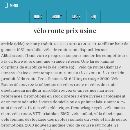
MENU
HOME
ABOUT
MAPS
FAQ
vélo route prix usine
article (vide) Aucun produit. ROUTE SPEGO 200 1.9. Meilleur haut de
gamme. 1951 eurobike vélo de route sont disponibles sur
Alibaba.com. Il suit votre progression pour mener les compétiteurs
à la victoire et promet une grande vitesse. Une large gamme
d'options de eurobike vélo de route sâ¦ ... Vélo de route Giant LIV
Fitness Thrive 3 Printemps 2019. 2 199,00 â¬ 1 799,00 â¬ Détail du
produit. Vélo route Trek Emonda SL 6 Ultegra rouge 2020. Vélo
Route: découvrez la sélection de vélos route et vélos de route
électriqueau meilleur prix !Retrouvez ci-après nos marques,
références, promotions en stock prêtes à être livrées rapidement
et en toute sécurité à votre domicile ou en point relais. Environ 7%
sont des vélo, 1% des vélo éléctrique. Destockage cycle vélo moins
cher, vélo route, VTT, triathlon, BMX, vélo enfant, vélo électrique,
vélo femme, déstockage des professionnels du cycle et fin de série,
promotions. 2019 nouveau modèle vélo de course sur route, 21