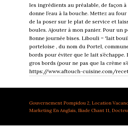
Gouvernement Pompidou 2
,
Location Vacanc
Marketing En Anglais
,
Iliade Chant 11
,
Docteu