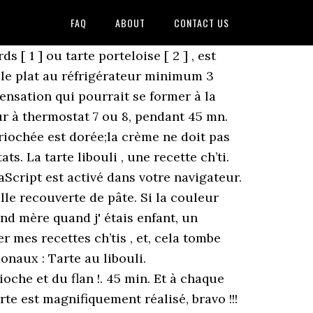
FAQ
ABOUT
CONTACT US
arte Porteloise Pour la pâte : 200 g de farine; … Elle ressemble un peu à un flan pâtissier entouré d'une pâte briochée. Posez les pruneaux dénoyautés. Recette de Tarte au libouli ou tarte à gros bords. Laissez la tarte … Tarte au libouli; Tarte au libouli. La tarte au libouli (lait bouilli, en patois), appelée aussi tarte à gros bords (pour ne pas que la crème s’échappe), est donc la madeleine de Proust de nombreux Nordistes. Découvrez la recette de Tarte au libouli à faire en 30 minutes. Une vraie recette de famille :-) Ma mère nous emmenait souvent , mes frères et moi, voir mes grand parents le mercredi. Tarte au libouli ou tarte à gros bords. Votre navigateur ne peut pas afficher ce tag vidéo. Avec les chutes de pâte, couper des longues bandes pour faire les croisillons. La tarte au libouli est une spécialité bien du Nord, surtout réalisée par nos grands-mères: c'était la tarte de dimanche ou des jours de fête.. On l'appelle au … Cette tarte a des gros bords afin que la crème ne coule pas dans le four. Coût. Une recette simple et facile à cuisiner avec le thermomix. Préparez la pâte à brioche : Mettre la farine dans un saladier, ajouter l'oeuf, le sel, le sucre et la levure délayée dans le lait tiède. Tarte Aux Pruneaux Tarte Au Libouli Recettes Sucrées Recettes De Cuisine Recettes Diverses Spécialité Du Nord Nord Pas De Calais Produits Régionaux Tambouille. Cdt, Le mieux alors c’est de faire alors à la cuillère puis la main , Superbe tarte ! Dans une casserole, mettre le lait et la gousse de vanille fendue et grattée de ses graines. La recette de la pâte est la même que celle de la tarte vergeoise aux pommes. Le dîner parfait pour se réchauffer ! De préférence, utilisez du lait cru. Sauvegarder et Ajouter à ma liste de courses L'ajouter à la farine avec les autres ingrédients, pétrir pour former une boule élastique. de vanille de mon partenaire Cap d'Ambre Vanille, Confitures, gelées, caramels, pâtes à tartiner. Avec le TM 5 la tarte est excellente et si rapide. Chauffer le lait 20 secondes au micro-ondes et y délayer la levure. Voir plus d'idées sur le thème Tarte au libouli, Thermomix recette, Pâtisseries sucrées. L'ajouter au lait bouillant et faire épaissir sur feu doux en mélangeant en arrêtant 3 mn après ébullition. Dans le bol du robot muni du pétrisseur (mon robot Kenwood), mettre dans l'ordre: l'œuf entier puis la farine, le sucre, le sel et enfin le lait avec la levure délayée. Ingrédients : 8 Pers. Retrouvez Marmiton où que vous soyez en téléchargeant l'application, Tous droits réservés Marmiton.org - 1999-2021, Recrutement ● Mentions légales ● Conditions Générales d'Utilisation ● Vos questions ● FAQ ● Contact ● Politique de protection des données personnelles ● Politique de confidentialité ● Préférences cookies, Pour des milliers