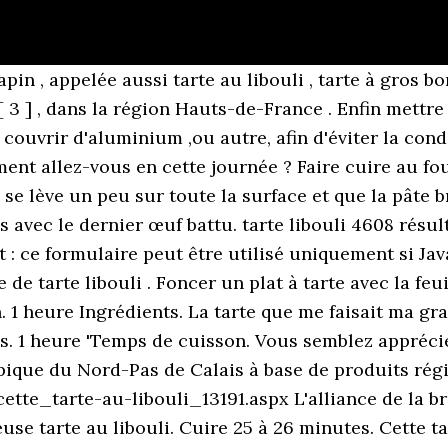
issant à la spatule. La tarte au libouli ou au papin ou à gros bords Publié dans Desserts ... Avec le reste de pâte on forme des croisillons sur le dessus, véritable signature de cette majestueuse tarte qui sera servie au goûter ou au dessert . Son origine : Appelée aussi tarte à gros bords, la tarte au libouli est une spécialité culinaire du nord de la France et plus précisément du Boulonnais. le libouli ( lait bouilli ) désignant la crème qui la recouvre. La tarte au libouli : – un peu de blanc d’œuf pour dorer – 3 càs de confiture d’abricot sans morceau. =D bisous. Les faire reposer 1 heure. 1 cercle à tarte de 26 cm de diamètre Préchauffage du four à 180°C Recette du Pas-de-Calais. moyen. Ingrédients: pomme,Pâte feuilletée TARTE EN OR HERTA®,compote de pommes,sucre roux en poudre. ... Tarte aux pommes. 35 min. Etaler les pates à tarte et y verser le libouli. Demain, je teste vos financiers :p. Vérifiez votre boîte de réception afin de confirmer votre abonnement. https://www.cookomix.com/recettes/tarte-au-libouli-thermomix Mettez au four 30 minutes à 210°C. Battre les oeufs avec l'autre moitié du sucre, la farine, la tasse de lait restante et le sel. Pour la pâte Levure fraîche 10 g Lait 10 cl Farine 250 g Oeuf 1 Beurre 60 g Jaune d'oeuf 1 Sel 1/2 cuil. Les gens du Nord savent de quoi je parle, mais pour les autres quelques explications ne seront pas superflues. Annonce. Bizoux, hummmmm j’y gouterais bien moi à cette tarte ^^ A la sortie du four, laissez tiédir et badigeonner de gelée de pommes. Vous ne pouvez pas ajouter de commentaire à cette recette car vous l'avez déjà commentée, Vous ne pouvez pas commenter votre propre recette. Je vais essayer la tarte au corin de prune avec cette pâte qui est extra. La pâte reste un peu collante : c'est normal. Et pour la gourmandise j’ai ajouté des raisins macérés dans du rhum.MIAMMMMM, Merci pour cette merveille. Faire pétrir le robot 2 minutes vitesse lente puis 5 minutes vitesse moyenne. Mettre le tout dans un petit saladier et ajouter le beurre. 8 personnes Niveau. Recette traditionnelle des ducasses du Nord, une pâte légèrement briochée garnie de crème au lait (au lait bouilli), aux oeufs et à la vanille. Vous confirmez que cette photo n'est pas une photo de cuisine ou ne correspond pas à cette recette ? Bonsoir, moi je n’ai pas de robot, je dois le faire avec un fouet ? Y ajouter le lait bouillant en ayant ôté auparavant la gousse. Couvrir le bol du robot et laisser lever 1 heure à température ambiante : la pâte va doubler de volume. bonjour j adore cette tarte par contre puis je preparer cette pate en avance et la congeler ou la preparer la veile et la faire lever le lendemain merci. Magnifique, cette tarte donne envie de la goûter. On l'appelle Libouli ce qui peut vouloir dire lait bouilli. Elle donne envie de croquer à pleine dent hmmm, Cette tarte est un délicieux souvenir d’enfance ! Sortir la tarte immédiatement du four et laisser refroidir 20 minutes. délicieuse, j’ai retrouvé la tarte de mon enfance par contre j’ai fait la crème patissière de maman: 2 œufs entiers + 1 jaune, 60gr de farine, 200grs de sucre+1 sucre vanillé et 3/4L de de lait. Moins connue que la tarte au sucre, la tarte libouli est pourtant presque aussi bonne…. Bonjour mes petits padawans de la cuisine. Fouetter puis couvrir d'un film alimentaire en contact direct afin d'éviter le croûtage. Pour conserver l'annotation de cette recette, vous devez également la sauver dans votre carnet. Merci pour la recette. Congelé ce ne sera pas aussi moelleux je pense. À vos fourneaux ! Mettre à bouillir. #Gateau au yaourt Laisser refroidir à température ambiante. Version papier ou numérique, à vous de choisir ! Une tarte au papin. La recette par CUISINE EN FOLIE. Tarte au "libouli" Il était de tradition, les jours de ducasse ( la fête foraine ) de préparer pour la famille ou les amis la tarte à gros bords au "libouli" dont la garniture était … Découvrez la recette de Tarte au libouli au thermomix, une spécialité du nord de la France. Dessert. Chez nous elle s’appelle T