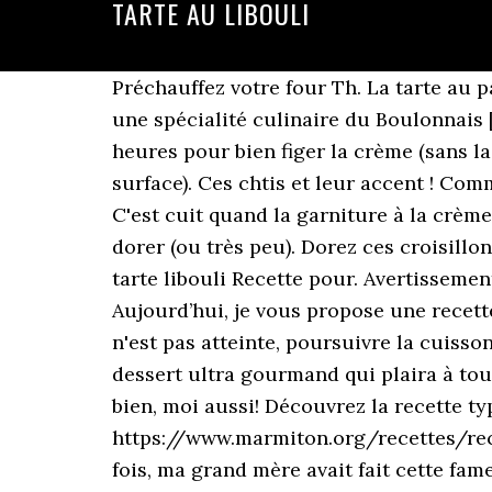
TARTE AU LIBOULI
Préchauffez votre four Th. La tarte au papin , appelée aussi tarte au libouli , tarte à gros bords [ 1 ] ou tarte porteloise [ 2 ] , est une spécialité culinaire du Boulonnais [ 3 ] , dans la région Hauts-de-France . Enfin mettre le plat au réfrigérateur minimum 3 heures pour bien figer la crème (sans la couvrir d'aluminium ,ou autre, afin d'éviter la condensation qui pourrait se former à la surface). Ces chtis et leur accent ! Comment allez-vous en cette journée ? Faire cuire au four à thermostat 7 ou 8, pendant 45 mn. C'est cuit quand la garniture à la crème se lève un peu sur toute la surface et que la pâte briochée est dorée;la crème ne doit pas dorer (ou très peu). Dorez ces croisillons avec le dernier œuf battu. tarte libouli 4608 résultats. La tarte libouli , une recette ch’ti. tarte libouli Recette pour. Avertissement : ce formulaire peut être utilisé uniquement si JavaScript est activé dans votre navigateur. Aujourd’hui, je vous propose une recette de tarte libouli . Foncer un plat à tarte avec la feuille recouverte de pâte. Si la couleur n'est pas atteinte, poursuivre la cuisson. 1 heure Ingrédients. La tarte que me faisait ma grand mère quand j' étais enfant, un dessert ultra gourmand qui plaira à tous. 1 heure 'Temps de cuisson. Vous semblez apprécier mes recettes ch’tis , et, cela tombe bien, moi aussi! Découvrez la recette typique du Nord-Pas de Calais à base de produits régionaux : Tarte au libouli. https://www.marmiton.org/recettes/recette_tarte-au-libouli_13191.aspx L'alliance de la brioche et du flan !. 45 min. Et à chaque fois, ma grand mère avait fait cette fameuse tarte au libouli. Cuire 25 à 26 minutes. Cette tarte est magnifiquement réalisé, bravo !!! Temps de préparations. Etaler finement au rouleau la pâte sur un papier sulfurisé. Pétrissez une nouvelle fois en ajoutant le beurre ramolli.Laissez lever 2 heu… Il vaut mieux préparer la pâte la veille, la laisser lever 1 nuit au réfrigérateur puis dégazer le lendemain et réaliser la tarte. 6/7 (200°C). 8 parts. Laisser reposer pendant 2 heures. 2. Libouli voudrait dire en patois lait bouilli. Pendant ce temps, dans un saladier, fouetter les jaunes d'œufs avec le sucre sans trop blanchir. Tarte au libouli. Les déposer sur la parte et les dorer à l'œuf battu, ainsi que le bord. Tarte au libouli. La tarte au libouli est réalisée à l'aide d'une pâte briochée et de crème et son appellation "libouli" provient du lait que l'on fait bouillir. La tarte au ( ou à ) libouli est encore appelée tarte à gros bords ou tarte eud ducasse ! Nos recettes, #Gratin Dauphinois Etant du Nord, tu m’autorise à passer t’en prendre une part ? Le gout de mon enfance et le réconfort de notre région natale retrouvés et bien appréciés de l’autre côté de l’atlantique. Délayez la levure dans le lait avec le sucre. Le dessus doit être marron et jaune. Versez le libouli chaud sur la pâte. Couper le surplus (je le fais aux ciseaux). Tarte au libouli au thermomix. #poulet. Faîtes cuire 30 minutes au four à 200 °C ( thermostat 7). Magnifique cette tarte au libouli ! Fouetter un petit peu la crème refroidie puis la verser dans le moule en l