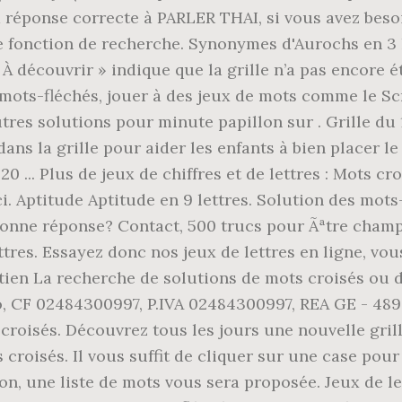
a réponse correcte à PARLER THAI, si vous avez besoi
e fonction de recherche. Synonymes d'Aurochs en 3 le
. « À découvrir » indique que la grille n’a pas encor
 mots-fléchés, jouer à des jeux de mots comme le Sc
tres solutions pour minute papillon sur . Grille du 
dans la grille pour aider les enfants à bien placer le
020 ... Plus de jeux de chiffres et de lettres : Mots 
ci. Aptitude Aptitude en 9 lettres. Solution des mots
 bonne réponse? Contact, 500 trucs pour Ãªtre champi
ttres. Essayez donc nos jeux de lettres en ligne, vou
en La recherche de solutions de mots croisés ou de
, CF 02484300997, P.IVA 02484300997, REA GE - 489
isés. Découvrez tous les jours une nouvelle gril
s croisés. Il vous suffit de cliquer sur une case pour
on, une liste de mots vous sera proposée. Jeux de le