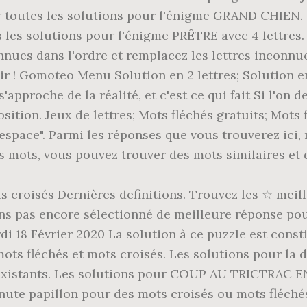
toutes les solutions pour l'énigme GRAND CHIEN. Su
les solutions pour l'énigme PRÊTRE avec 4 lettres. D
nnues dans l'ordre et remplacez les lettres inconnu
r ! Gomoteo Menu Solution en 2 lettres; Solution en 3 
s'approche de la réalité, et c'est ce qui fait Si l'on 
osition. Jeux de lettres; Mots fléchés gratuits; Mots 
 d'espace". Parmi les réponses que vous trouverez ici
res mots, vous pouvez trouver des mots similaires e
ts croisés Dernières definitions. Trouvez les ☆ me
s pas encore sélectionné de meilleure réponse pour 
i 18 Février 2020 La solution à ce puzzle est const
ots fléchés et mots croisés. Les solutions pour la
 existants. Les solutions pour COUP AU TRICTRAC E
inute papillon pour des mots croisés ou mots fléché