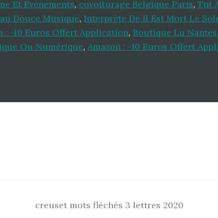
me Et Evénements
,
covoiturage Belgique Paris
,
Tnt 
eau Douce Musique
,
Interprète De Il Est Mort Le Sole
: -10 Euros Offert Application
,
Boutique Lu Nantes
ique Ou Numérique
,
Amazon : -10 Euros Offert Appl
creuset mots fléchés 3 lettres 2020