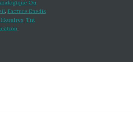
Analogique Ou
il
,
Facture Enedis
 Horaires
,
Tnt
ication
,