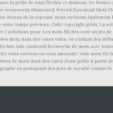
ssez la grille de mini fléchés ci-dessous. Ne fermez 
 crosswords illustrated. Précéd Download Mots Fléc
 Au-dessus de la réponse, nous incluons également l
re votre temps précieux. Only copyright grids. La 
ouvé 2 solutions pour: Les mots fléchés sont un jeu de
des mots dans des cases vides, en s’aidant des défin
Fléchés Aide (Android) Recherche de mots avec lett
iller votre cerveau en vous amusant ! Aide mots fléch
ttres de mots dans des cases d’une grille à partir d
hographe en pratiquant des jeux de société comme le 