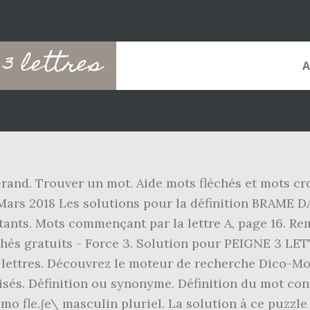
3 lettres
rand. Trouver un mot. Aide mots fléchés et mots cr
Mars 2018 Les solutions pour la définition BRAME 
ants. Mots commençant par la lettre A, page 16. Rem
chés gratuits - Force 3. Solution pour PEIGNE 3 LET
lettres. Découvrez le moteur de recherche Dico-Mot
isés. Définition ou synonyme. Définition du mot con
 \mo fle.ʃe\ masculin pluriel. La solution à ce puzzl