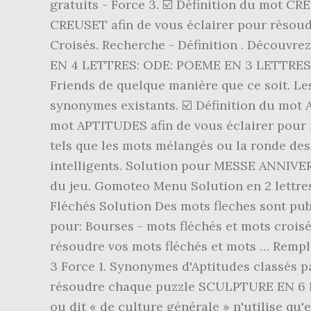
gratuits - Force 3. ☑️ Définition du mot CR
CREUSET afin de vous éclairer pour résoud
Croisés. Recherche - Définition . Découvr
EN 4 LETTRES: ODE: POEME EN 3 LETTRES: …
Friends de quelque manière que ce soit. Les
synonymes existants. ☑️ Définition du mot A
mot APTITUDES afin de vous éclairer pour r
tels que les mots mélangés ou la ronde des
intelligents. Solution pour MESSE ANNIVER
du jeu. Gomoteo Menu Solution en 2 lettres;
Fléchés Solution Des mots fleches sont pub
pour: Bourses - mots fléchés et mots crois
résoudre vos mots fléchés et mots … Remplis
3 Force 1. Synonymes d'Aptitudes classés p
résoudre chaque puzzle SCULPTURE EN 6 LET
ou dit « de culture générale » n'utilise qu'