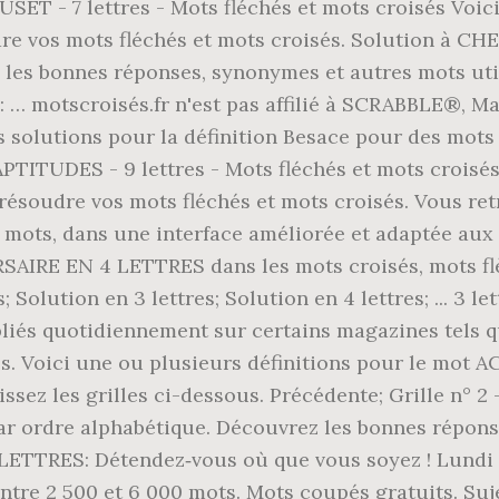
EUSET - 7 lettres - Mots fléchés et mots croisés Voic
re vos mots fléchés et mots croisés. Solution à C
ez les bonnes réponses, synonymes et autres mots 
 motscroisés.fr n'est pas affilié à SCRABBLE®, M
 solutions pour la définition Besace pour des mots 
PTITUDES - 9 lettres - Mots fléchés et mots croisés
ésoudre vos mots fléchés et mots croisés. Vous retr
 mots, dans une interface améliorée et adaptée aux 
SAIRE EN 4 LETTRES dans les mots croisés, mots flè
 Solution en 3 lettres; Solution en 4 lettres; ... 3
liés quotidiennement sur certains magazines tels qu
és. Voici une ou plusieurs définitions pour le mot 
sez les grilles ci-dessous. Précédente; Grille n° 2
ar ordre alphabétique. Découvrez les bonnes répons
TRES: Détendez‑vous où que vous soyez ! Lundi 26
entre 2 500 et 6 000 mots. Mots coupés gratuits. Suj