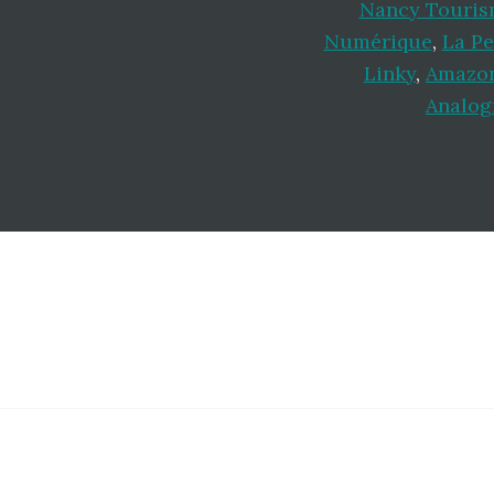
Nancy Touris
Numérique
,
La P
Linky
,
Amazon 
Analog
Footer