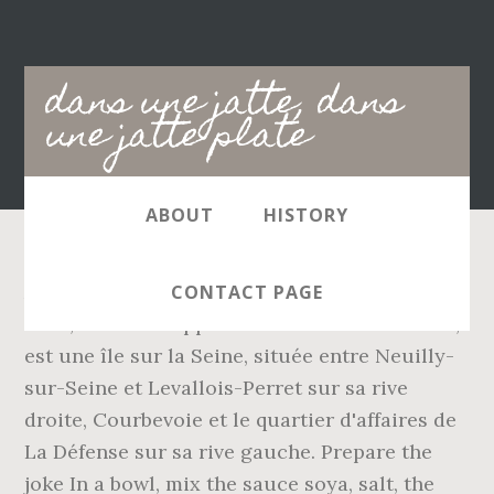
Main
dans une jatte, dans
navigation
une jatte plate
ABOUT
HISTORY
Allumez votre, allumez votre four. Lâîle de la
CONTACT PAGE
Jatte, autrefois appelée île de la Grande Jatte,
est une île sur la Seine, située entre Neuilly-
sur-Seine et Levallois-Perret sur sa rive
droite, Courbevoie et le quartier d'affaires de
La Défense sur sa rive gauche. Prepare the
joke In a bowl, mix the sauce soya, salt, the