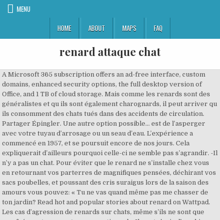
MENU
HOME
ABOUT
MAPS
FAQ
renard attaque chat
A Microsoft 365 subscription offers an ad-free interface, custom domains, enhanced security options, the full desktop version of Office, and 1 TB of cloud storage. Mais comme les renards sont des généralistes et qu ils sont également charognards, il peut arriver qu ils consomment des chats tués dans des accidents de circulation. Partager Épingler. Une autre option possible… est de l’asperger avec votre tuyau d’arrosage ou un seau d’eau. L’expérience a commencé en 1957, et se poursuit encore de nos jours. Cela expliquerait d’ailleurs pourquoi celle-ci ne semble pas s’agrandir. -Il n’y a pas un chat. Pour éviter que le renard ne s’installe chez vous en retournant vos parterres de magnifiques pensées, déchirant vos sacs poubelles, et poussant des cris suraigus lors de la saison des amours vous pouvez: « Tu ne vas quand même pas me chasser de ton jardin? Read hot and popular stories about renard on Wattpad. Les cas d’agression de renards sur chats, même s’ils ne sont que peu fréquents, ne sont pas exceptionnels. Il peut s'agir d'un chien adulte dressé pour attaquer les chats, mais encore faudrait-il déterminer l'origine des plaies. Tant mieux! Théoriquement, le chat ne s’attaque pas aux poules, il en a souvent peur. Ceux-ci contenaient des griffes et des poils de chats durant toute l’année, mais avec une très forte augmentation en automne et en hiver. Danger pour l’homme, concurrent des chasseurs… le renard est loin d’être le bienvenu. Attention à la maladie du renard, potentiellement mortelle pour l'homme . Images Aléatoires. Mon chat devient agressif avec mon autre chat, Jardinerie truffaut villeparisis villeparisis, éviter dans votre compost les aliments carnés, céréaliers, laitiers, et plus généralement cuits, mettre vos sacs poubelles dans une poubelle, ne pas laisser à manger dans l’écuelle de votre compagnon canin ou félin, ramasser les fruits tombés des arbres (les renards sont omnivores). Est-il possible d’étendre les résultats de cette étude à d’autres zones géographiques ou aux régions plus urbaines? Peu diagnostiquée il y a quelques années, la maladie du renard est officiellement réapparue. Les renards ne représentent pas un danger pour un chat adulte en bonne santé. Beige, brun et roux parfois d’un roux vif, d’environ 7 kg, le renard aux oreilles pointues et noires et une queue longue et touffue est un prédateur utile pour nous débarrasser des limaces, souris, des rats et des mulots. The subscription includes 250 GiB of data storage (cumulative across all of your Spaces). En 2011, ces prélèvements atteignaient une moyenne de 2,7 renards. Attaque de chat ! -Il est têtu comme une mule. Cela concerne peut-être particulièrement cette région où ces prédateurs ont trouvé une opportunité. 0:23. Ces dernières années, sa population se rétablit en Flandre. Les renards se rabattent apparemment sur cette nourriture lorsque les fruits, qui constituent l’essentiel de son régime pendant la saison chaude, viennent à manquer. Comme souvent, la plus grande prudence s’impose. 40.6k Followers, 1,281 Following, 1,769 Posts - See Instagram photos and videos from Santafixie (@santafixie) Articles liés : Ils ont trouvé un moyen de sauver le chat de Schrödinger » nous confirme le service Médiation faune sauvage (MFS) de la Ligue de protection des oiseaux (LPO). Des prises de vues nocturnes dans des jardins ont montré que ces deux espèces animales peuvent C’est pourquoi nos poules sont convoitées par le renard. « Nous savons que les chats d’un propriétaire décédé en 2013 sont retournés à l’état sauvage, formant une petite colonie. 0:38. 0:06. R1 cabrihardi 01-06-2019. -Il est un chaud lapin. « Pourtant, lorsque j’ai épluché la littérature scientifique, je n’ai quasiment rien trouvé sur le sujet », raconte-t-il. Le renard nest pas beaucoup plus grand quun chat et il nest que légèrement plus lourd avec ses 5 à 7 kilos. 428 Followers, 2 Following, 140 Posts - See Instagram photos and videos from @lampeetlumiere.fr Attention images choc!! Si tel est le cas, il suffit de bien laver lesdits légumes (comme vous le feriez habituellement, de toute manière), et/ou de cuire ce que vous ramassez à plus de 60°C. En ville et aux alentours, le risque est bien moindre qu’un chat se fasse croquer par un renard. Les renards se nourrissent principalement de chatons, probablement parce que ces derniers manquent d’expérience et sont faciles à chasser, précisent les auteurs. Benoît Petit pointe du doigt une situation devenue dès lors inégale sur les terrains de chasse. Quand un renard entre dans un poulailler, c’est pour manger: il tue tout ce qui bouge, le but n’étant pas juste de manger pour une soirée, mais se constituer un stock ! Beaucoup le disent, mais un chercheur en sciences naturelles à l’Université de Sienne n’en a trouvé aucune trace dans les études scientifiques. Schaeffler products facilitate and shape mobility - as they have been doing for decades. To log into your server, you will need to know your server’s public IP address. Or, selon le président du CPN, les renards ne se nourrissent essentiellement que de rongeurs (6 000 à 10 000 par an). Posterlounge, Leipzig. 16k Followers, 120 Following, 3,765 Posts - See Instagram photos and videos from RueDesJoueurs (@ruedesjoueurs) Quant au chien, évitez qu’il ne se jette sur le renard, afin que ce dernier ne transmette pas la gale à votre compagnon canin. Oui, il faut vous retenir, même si c’est très mignon. pas de frais. L’association Connaissance et protection de la nature du Brabant (CPN) minimise cette prolifération. Prévenez leurs attaques et leurs invasions pour le bien-être et la santé de votre poulailler ! Des chatons pourraient cependant être capturés, cest pourquoi ils ne devraient pas sortir la nuit. Les deux comparses ont effectué leurs relevés sur une année complète, entre juillet 2016 et juillet 2017, toujours sur les mêmes chemins. Si le renard est donc bien capable d’attraper, de tuer et de manger un chat, (tout du moins un chaton), les deux scientifiques se montrent prudents quant à une généralisation de cette pratique. Nous pensons que ce sont eux qui sont victimes des renards. Ne pas nourrir et ne pas apprivoiser les renards ! Becoming Grimm (Sean Renard) {1} by bluerosewaterfall. Mais il faut éviter d’approcher le renard: c’est comme au magasin, on touche avec les yeux! Le renard. Les jardins qui attirent le goupil sont aussi des habitats idéaux pour les hérissons ou une quantité d’oiseaux, de quoi passer des heures le nez collé contre la fenêtre de son jardin.Observer un renard est toujours intéressant, et captive les enfants (et les grands enfants, comme l’auteur de cet article). Morsure de chat. -Il est fort comme un bœuf. En effet, la contamination se fait souvent par ingestion des œufs du parasite, par exemple en mangeant des fruits sur lesquels le renard a uriné. Source. Mais elle pourrait péricliter, faute de moyens…, Il faut protéger le renard by Vincent Ballester on Scribd. Jun 15, 2020 - Check out Aryave's art on DeviantArt. » Le renard a son rôle à jouer et il faut le préserver. Il nexiste aucune preuve dattaque de renards sur des chats. Cette scène, aussi belle qu’émouvante, se passe en Turquie, au bord d’un lac de la province de Van (le chat est probablement un beau spécimen de chat de Van). Il n existe aucune preuve d attaque de renards sur des chats. « Le danger est là. Notamment parce que les renards sont des chasseurs nocturnes et que nos compagnons ont tendance à rentrer chez eux la nuit. Un renard attaqué par un chat. My trailers. Les analyses de contenus stomacaux effectuées à Zurich ont à quelques rares reprises mis en évidence la présence de restes de chats. Rencontre d'un renardeau avec mon chien Urock sur l'île de montigny prêt de la voie verte a Vireux-wallerand le 16 mai 2012 Pas d’inquiétude. Il constitue une proie trop risquée pour goupil. Voir plus d'idées sur le thème renard, renard roux, animaux. Les renards de la région ne semblent toutefois pas s’être attaqués à des animaux domestiques, car aucune disparition de chat n’a été signalée. L’agressivité des chats est réputée plus élevée que celle du renard. Désolé si ça vous fend le cœur et que vous aviez toujours rêvé d’un renard comme compagnon.Pour l’anecdote, la domestication du renard a été tentée en Russie. renard grimm adalind loup amour trubel ours tigre wesen monroe chien forêt sean fanfiction chat loki fantastique aventure fiction romance 82 Stories Sort by: Hot Et si la présence du renard ne me dérange pas ? Soyez attentifs à ce que vos chatons passent leur nuit à lintérieur. Mangeur de poules, éventreur de poubelles, prédateur opportuniste… le renard n’a pas bonne réputation. 6 . Expand your Outlook. Lorsque l’on pense aux animaux capables de protéger les enfants face au danger, les chiens sont les premiers cités. Database clusters may have zero, one, or two standby nodes. Tout comme les légumes des jardins potentiellement exposés. Pour en avoir le coeur net, le chercheur italien a ramassé 200 crottes de renards autour des villages de Prata et de Massa Marittima, dans le sud de la Toscane, avec l’aide d’un collègue de l’université de Vérone, Davide Sogliani. Le principal prédateur du chat n’est ni le loup, rare dans nos contrées, ni le renard qui ne s’attaquerait qu’à un chaton ou un chat malade et vieux. Celles-ci nont généralement aucune conséquence. Le renard nest pas beaucoup plus grand quun chat et il nest que légèrement plus lourd avec ses 5 à 7 kilos. guillaume prince. This will increase the security and usability of your server and will give you a solid foundation for subseq Un grand non. Les analyses de contenus stomacaux effectuées à Zurich ont à quelques rares reprises mis en évidence la présence de restes de chats. Le renard. ... Bonsoir, oui dans certains cas très rare les renards peuvent s'attaquer aux chats, si ils sont affamés ou si le chat … Elle peut intervenir lors de séances de jeux, entre des chats vivant sous le même toit, et est généralement peu