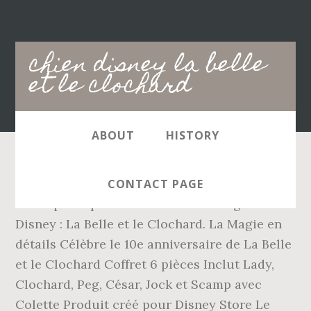
Main
chien disney la belle
navigation
et le clochard
ABOUT
HISTORY
Ce soir à 20h50, M6 célèbre Noël avec le
CONTACT PAGE
classique le plus adorable du catalogue
Disney : La Belle et le Clochard. La Magie en
détails Célèbre le 10e anniversaire de La Belle
et le Clochard Coffret 6 pièces Inclut Lady,
Clochard, Peg, César, Jock et Scamp avec
Colette Produit créé pour Disney Store Le