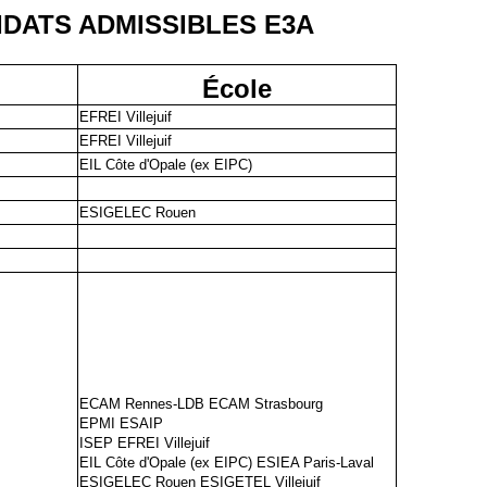
DATS ADMISSIBLES E3A
École
EFREI Villejuif
EFREI Villejuif
EIL Côte d'Opale (ex EIPC)
ESIGELEC Rouen
ECAM Rennes-LDB ECAM Strasbourg
EPMI ESAIP
ISEP EFREI Villejuif
EIL Côte d'Opale (ex EIPC) ESIEA Paris-Laval
ESIGELEC Rouen ESIGETEL Villejuif