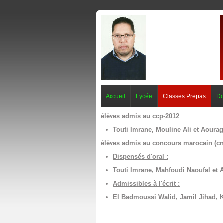
Accueil
Lycée
Classes Prepas
Do
élèves admis au ccp-2012
Touti Imrane, Mouline Ali et Aoura
élèves admis au concours marocain (cn
Dispensés d'oral :
Touti Imrane, Mahfoudi Naoufal et
Admissibles à l'écrit :
El Badmoussi Walid, Jamil Jihad, 