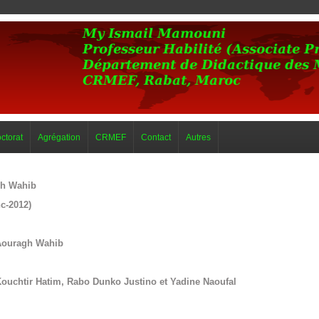
ctorat
Agrégation
CRMEF
Contact
Autres
gh Wahib
c-2012)
 Aouragh Wahib
Kouchtir Hatim, Rabo Dunko Justino et Yadine Naoufal