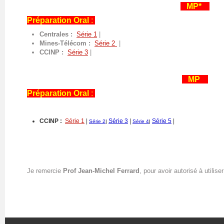
MP*
Préparation Oral
:
Centrales :
Série 1
|
Mines-Télécom :
Série 2
|
CCINP :
Série 3
|
MP
Préparation Oral
:
CCINP :
Série 1
|
Série 3
|
Série 5
|
Série 2
|
Série 4
|
Je remercie
Prof Jean-Michel Ferrard
, pour avoir autorisé à utili