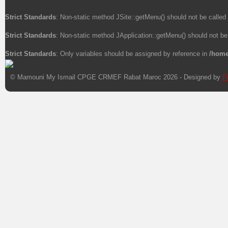
Strict Standards
: Non-static method JSite::getMenu() should not be called 
Strict Standards
: Non-static method JApplication::getMenu() should not be 
Strict Standards
: Only variables should be assigned by reference in
/home
© Mamouni My Ismail CPGE CRMEF Rabat Maroc 2026 - Designed by
P
Xnxx
Xvideos