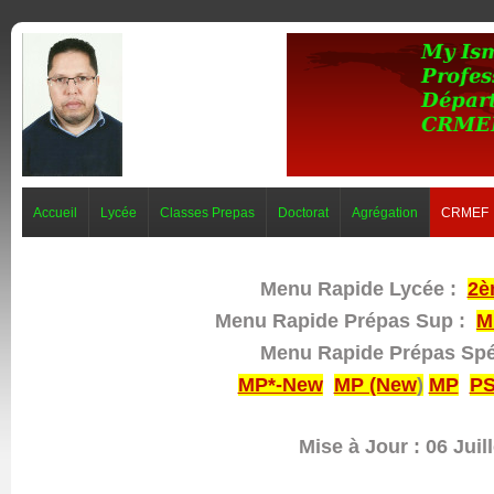
Accueil
Lycée
Classes Prepas
Doctorat
Agrégation
CRMEF
Menu Rapide Lycée :
2è
Menu Rapide Prépas Sup :
M
Menu Rapide Prépas Sp
MP*-New
MP (New
)
MP
PS
Mise à Jour : 06 Juil