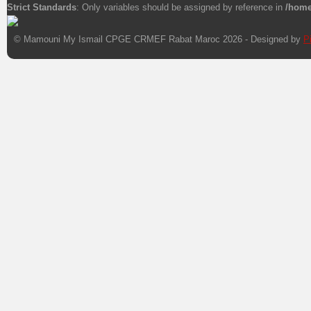
Strict Standards
: Only variables should be assigned by reference in
/home
E-mail
*
© Mamouni My Ismail CPGE CRMEF Rabat Maroc 2026 - Designed by
P
Sujet
*
Xnxx
Xvideos
Message
*
Envoyer une copie à votre adresse
Envoyer