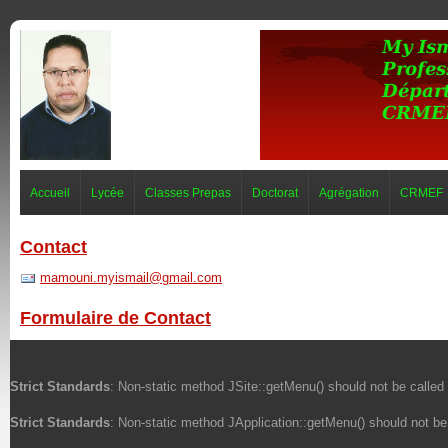
Accueil
Lycée
Classes Prepas
Doctorat
Agrégation
CRMEF
Contact
mamouni.myismail@gmail.com
Formulaire de Contact
Envoyer un e-mail. Tous les champs précédés d'u
Strict Standards
: Non-static method JSite::getMenu() should not be called 
Nom
*
Strict Standards
: Non-static method JApplication::getMenu() should not be 