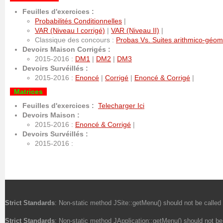
Feuilles d'exercices :
Probabilités Conditionnelles
|
VAR (Niveau I corrigé)
|
VAR (Niveau II)
|
Classique des concours :
Probas Vs. Suites arithmico-géom
Devoirs Maison Corrigés :
2015-2016 :
DM1
|
DM2
|
DM3
Devoirs Survéillés :
2015-2016 :
Enoncé
|
Corrigé
|
Enoncé & Corrigé
|
Matrices
Feuilles d'exercices :
Telecharger Ici
Devoirs Maison :
2015-2016 :
Enoncé & Corrigé
|
Devoirs Survéillés :
2015-2016 :
Strict Standards
: Non-static method JSite::getMenu() should not be called 
Strict Standards
: Non-static method JApplication::getMenu() should not be 