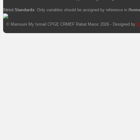
Strict Standards
: Only variables should be assigned by reference in
/home
© Mamouni My Ismail CPGE CRMEF Rabat Maroc 2026 - Designed by
P
Xnxx
Xvideos