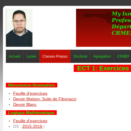
Accueil
Lycée
Classes Prepas
Doctorat
Agrégation
CRMEF
ECT 1: Exercices
Récurrence-Sommation
Feuille d'exercices
Devoir Maison: Suite de Fibonacci
Devoir Blanc
Logique Mathématique
Feuille d'exercices
DS :
2015-2016
|