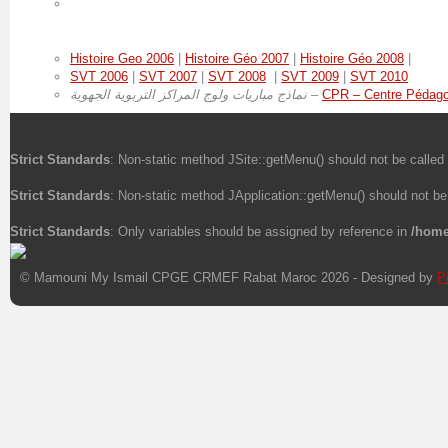
Histoire Geo 2006
|
Histoire Géo 2007
|
Histoire Géo 2008
|
SVT 2006
|
SVT 2007
|
SVT 2008
|
SVT 2009
|
SVT 2010
نماذج مباريات ولوج المراكز التربوية الجهوية
–
CPR – Centre Pédago
Strict Standards
: Non-static method JSite::getMenu() should not be called 
Strict Standards
: Non-static method JApplication::getMenu() should not be 
Strict Standards
: Only variables should be assigned by reference in
/home
© Mamouni My Ismail CPGE CRMEF Rabat Maroc 2026 - Designed by
P
Xnxx
Xvideos