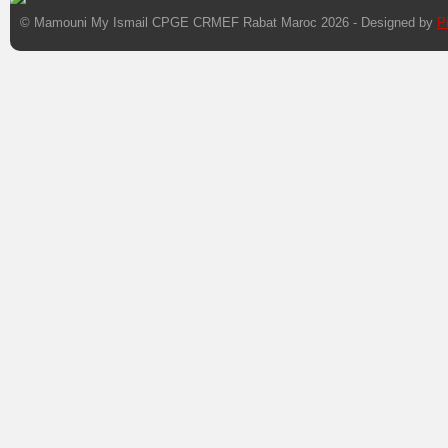
© Mamouni My Ismail CPGE CRMEF Rabat Maroc 2026 - Designed by
P
Xnxx
Xvideos