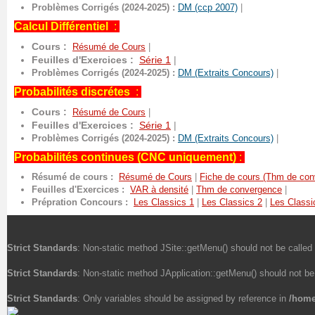
Problèmes Corrigés (2024-2025) :
DM (ccp 2007)
|
Calcul Différentiel
:
Cours :
Résumé de Cours
|
Feuilles d'Exercices :
Série 1
|
Problèmes Corrigés (2024-2025) :
DM (Extraits Concours)
|
Probabilités discrétes
:
Cours :
Résumé de Cours
|
Feuilles d'Exercices :
Série 1
|
Problèmes Corrigés (2024-2025) :
DM (Extraits Concours)
|
Probabilités continues (CNC uniquement)
:
Résumé de cours :
Résumé de Cours
|
Fiche de cours (Thm de con
Feuilles d'Exercices :
VAR à densité
|
Thm de convergence
|
Prépration Concours :
Les Classics 1
|
Les Classics 2
|
Les Classi
Strict Standards
: Non-static method JSite::getMenu() should not be called 
Strict Standards
: Non-static method JApplication::getMenu() should not be 
Strict Standards
: Only variables should be assigned by reference in
/home