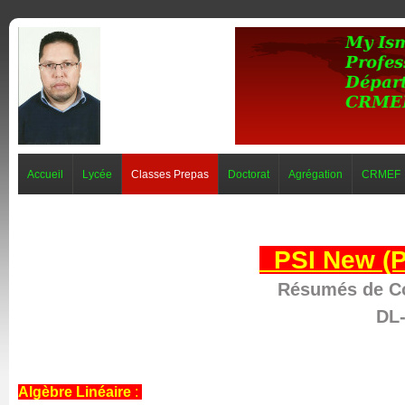
Accueil
Lycée
Classes Prepas
Doctorat
Agrégation
CRMEF
PSI New (
Résumés de C
DL-
Algèbre Linéaire
: