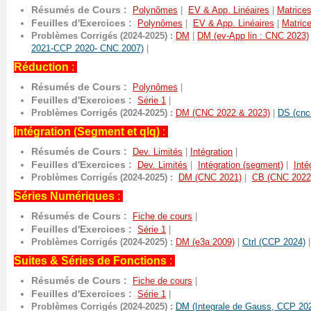
Résumés de Cours :
Polynômes
|
EV & App. Linéaires
|
Matrice
Feuilles d'Exercices :
Polynômes
|
EV & App. Linéaires
|
Matric
Problèmes Corrigés (2024-2025) :
DM
|
DM (ev-App lin : CNC 2023)
2021-CCP 2020- CNC 2007)
|
Réduction
:
Résumés de Cours :
Polynômes
|
Feuilles d'Exercices :
Série 1
|
Problèmes Corrigés (2024-2025) :
DM (CNC 2022 & 2023)
|
DS (cnc
Intégration (Segment et qlq)
:
Résumés de Cours :
Dev. Limités
|
Intégration
|
Feuilles d'Exercices :
Dev. Limités
|
Intégration (segment)
|
Inté
Problèmes Corrigés (2024-2025) :
DM (CNC 2021)
|
CB (CNC 2022
Séries Numériques
:
Résumés de Cours :
Fiche de cours
|
Feuilles d'Exercices :
Série 1
|
Problèmes Corrigés (2024-2025) :
DM (e3a 2009)
|
Ctrl (CCP 2024)
Suites & Séries de Fonctions
:
Résumés de Cours :
Fiche de cours
|
Feuilles d'Exercices :
Série 1
|
Problèmes Corrigés (2024-2025) :
DM (Integrale de Gauss, CCP 20